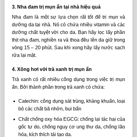
3. Nha đam trị mụn ẩn tại nhà hiệu quả
Nha đam là một sự lựa chọn rất tốt để trị mụn và
dưỡng da tại nhà. Nó có chứa nhiều vitamin và các
dưỡng chất tuyệt vời cho da. Bạn hãy lọc lấy phần
thịt nha đam, nghiền ra và thoa đều lên da giữ trong
vòng 15 – 20 phút. Sau khi xong hãy lấy nước sạch
rửa lại mặt.
4. Xông hơi với trà xanh trị mụn ẩn
Trà xanh có rất nhiều công dụng trong việc trị mụn
ẩn. Bởi thành phần trong trà xanh có chứa:
Catechin: công dụng sát trùng, kháng khuẩn, loại
bỏ các chất bã nhờn, bụi bẩn
Chất chống oxy hóa EGCG: chống lại tác hại của
gốc tự do, chống nguy cơ ung thư da, chống lão
hóa, kích thích tái tạo da.