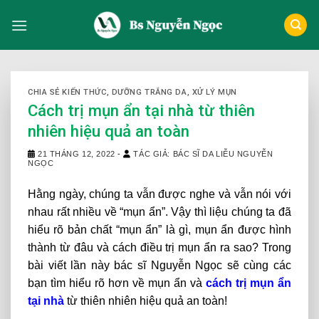
Skip
to
content
CHIA SẺ KIẾN THỨC
,
DƯỠNG TRẮNG DA
,
XỬ LÝ MỤN
Cách trị mụn ẩn tại nhà từ thiên
nhiên hiệu quả an toàn
21 THÁNG 12, 2022
-
TÁC GIẢ: BÁC SĨ DA LIỄU NGUYỄN
NGỌC
Hằng ngày, chúng ta vẫn được nghe và vẫn nói với
nhau rất nhiều về “mụn ẩn”. Vậy thì liệu chúng ta đã
hiểu rõ bản chất “mụn ẩn” là gì, mụn ẩn được hình
thành từ đâu và cách điều trị mụn ẩn ra sao? Trong
bài viết lần này bác sĩ Nguyễn Ngọc sẽ cùng các
bạn tìm hiểu rõ hơn về mụn ẩn và
cách trị mụn ẩn
tại nhà
từ thiên nhiên hiệu quả an toàn!