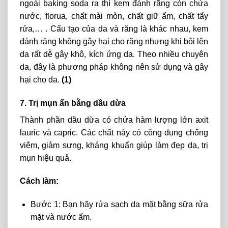
ngoài baking soda ra thì kem đánh răng còn chứa
nước, florua, chất mài mòn, chất giữ ẩm, chất tẩy
rửa,… . Cấu tạo của da và răng là khác nhau, kem
đánh răng không gây hại cho răng nhưng khi bôi lên
da rất dễ gây khô, kích ứng da. Theo nhiều chuyên
da, đây là phương pháp không nên sử dụng và gây
hại cho da.
(1)
7. Trị mụn ẩn bằng dầu dừa
Thành phần dầu dừa có chứa hàm lượng lớn axit
lauric và capric. Các chất này có công dụng chống
viêm, giảm sưng, kháng khuẩn giúp làm đẹp da, trị
mụn hiệu quả.
Cách làm:
Bước 1: Bạn hãy rửa sạch da mặt bằng sữa rửa
mặt và nước ấm.