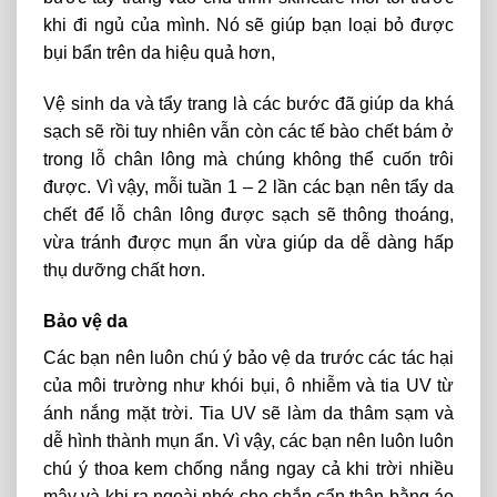
khi đi ngủ của mình. Nó sẽ giúp bạn loại bỏ được
bụi bẩn trên da hiệu quả hơn,
Vệ sinh da và tẩy trang là các bước đã giúp da khá
sạch sẽ rồi tuy nhiên vẫn còn các tế bào chết bám ở
trong lỗ chân lông mà chúng không thể cuốn trôi
được. Vì vậy, mỗi tuần 1 – 2 lần các bạn nên tẩy da
chết để lỗ chân lông được sạch sẽ thông thoáng,
vừa tránh được mụn ẩn vừa giúp da dễ dàng hấp
thụ dưỡng chất hơn.
Bảo vệ da
Các bạn nên luôn chú ý bảo vệ da trước các tác hại
của môi trường như khói bụi, ô nhiễm và tia UV từ
ánh nắng mặt trời. Tia UV sẽ làm da thâm sạm và
dễ hình thành mụn ẩn. Vì vậy, các bạn nên luôn luôn
chú ý thoa kem chống nắng ngay cả khi trời nhiều
mây và khi ra ngoài nhớ che chắn cẩn thận bằng áo