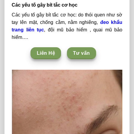
Các yếu tố gây bít tắc cơ học
Các yếu tố gây bít tắc cơ học: do thói quen như sờ
tay lên mặt, chống cằm, nằm nghiêng,
đeo khẩu
trang liên tục
, đội mũ bảo hiểm , quai mũ bảo
hiểm….
Liên Hệ
Tư vấn