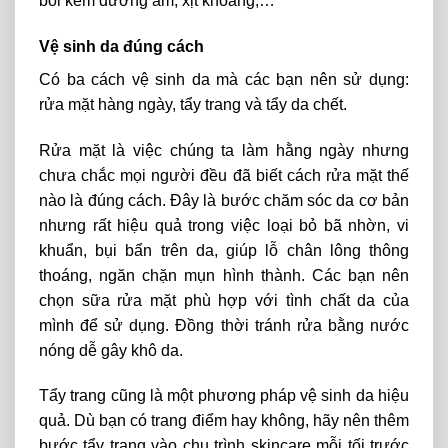
bôi kem dưỡng ẩm, xịt khoáng,…
Vệ sinh da đúng cách
Có ba cách vệ sinh da mà các bạn nên sử dụng:
rửa mặt hàng ngày, tẩy trang và tẩy da chết.
Rửa mặt là việc chúng ta làm hằng ngày nhưng
chưa chắc mọi người đều đã biết cách rửa mặt thế
nào là đúng cách. Đây là bước chăm sóc da cơ bản
nhưng rất hiệu quả trong việc loại bỏ bã nhờn, vi
khuẩn, bụi bẩn trên da, giúp lỗ chân lông thông
thoáng, ngăn chặn mụn hình thành. Các bạn nên
chọn sữa rửa mặt phù hợp với tình chất da của
mình để sử dụng. Đồng thời tránh rửa bằng nước
nóng dễ gây khô da.
Tẩy trang cũng là một phương pháp vệ sinh da hiệu
quả. Dù bạn có trang điểm hay không, hãy nên thêm
bước tẩy trang vào chu trình skincare mỗi tối trước