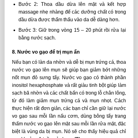
Bước 2: Thoa dầu dừa lên mặt và kết hợp
massage nhẹ nhàng để các dưỡng chất có trong
dầu dừa được thẩm thấu vào da dễ dàng hơn.
Bước 3: Giữ trong vòng 15 – 20 phút rồi rửa lại
bằng nước sạch.
8. Nước vo gạo để trị mụn ẩn
Nếu bạn có làn da nhờn và dễ bị mụn trứng cá, thoa
nước vo gạo lên mụn sẽ giúp bạn giảm bớt những
nốt mụn đỏ sưng tấy. Nước vo gạo có thành phần
inositol hexaphosphate và rất giàu tinh bột giúp làm
sạch bã nhờn và các chất bẩn có trong lỗ chân lông,
từ đó làm giảm mụn trứng cá và mụn nhọt. Cách
thực hiện rất đơn giản, các bạn chỉ cần giữ lại nước
vo gạo sau mỗi lần nấu cơm, dùng bông tẩy trang
thấm nước vo gạo lên mặt sau mỗi lần rửa mặt, đặc
biệt là vùng da bị mụn. Nó sẽ cho thấy hiệu quả chỉ