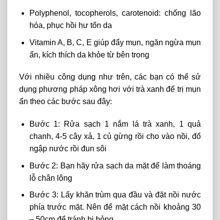
Polyphenol, tocopherols, carotenoid: chống lão
hóa, phục hồi hư tổn da
Vitamin A, B, C, E giúp đẩy mụn, ngăn ngừa mụn
ẩn, kích thích da khỏe từ bên trong
Với nhiều công dụng như trên, các bạn có thể sử
dụng phương pháp xông hơi với trà xanh để trị mụn
ẩn theo các bước sau đây:
Bước 1: Rửa sạch 1 nắm lá trà xanh, 1 quả
chanh, 4-5 cây xả, 1 củ gừng rồi cho vào nồi, đổ
ngập nước rồi đun sôi
Bước 2: Bạn hãy rửa sạch da mặt để làm thoáng
lỗ chân lông
Bước 3: Lấy khăn trùm qua đầu và đặt nồi nước
phía trước mặt. Nên để mặt cách nồi khoảng 30
– 50cm để tránh bị bỏng,