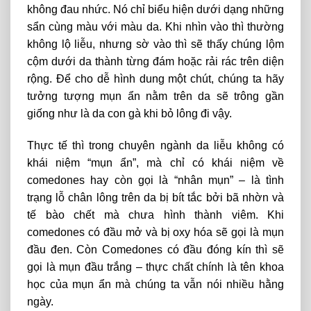
không đau nhức. Nó chỉ biểu hiện dưới dạng những
sẩn cùng màu với màu da. Khi nhìn vào thì thường
không lộ liễu, nhưng sờ vào thì sẽ thấy chúng lộm
cộm dưới da thành từng đám hoặc rải rác trên diện
rộng. Để cho dễ hình dung một chút, chúng ta hãy
tưởng tượng mụn ẩn nằm trên da sẽ trông gần
giống như là da con gà khi bỏ lông đi vậy.
Thực tế thì trong chuyên ngành da liễu không có
khái niệm “mụn ẩn”, mà chỉ có khái niệm về
comedones hay còn gọi là “nhân mụn” – là tình
trạng lỗ chân lông trên da bị bít tắc bởi bã nhờn và
tế bào chết mà chưa hình thành viêm. Khi
comedones có đầu mở và bị oxy hóa sẽ gọi là mụn
đầu đen. Còn Comedones có đầu đóng kín thì sẽ
gọi là mụn đầu trắng – thực chất chính là tên khoa
học của mụn ẩn mà chúng ta vẫn nói nhiều hằng
ngày.