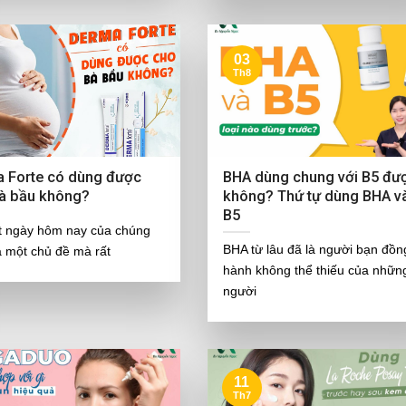
03
Th8
 Forte có dùng được
BHA dùng chung với B5 đư
à bầu không?
không? Thứ tự dùng BHA v
B5
ết ngày hôm nay của chúng
BHA từ lâu đã là người bạn đồn
là một chủ đề mà rất
hành không thể thiếu của nhữn
người
11
Th7