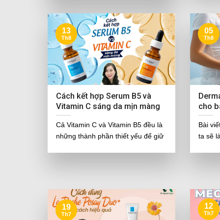
13
05
Th8
Th8
Cách kết hợp Serum B5 và
Derma
Vitamin C sáng da mịn màng
cho b
Cả Vitamin C và Vitamin B5 đều là
Bài vi
những thành phần thiết yếu để giữ
ta sẽ 
12
19
Th7
Th7