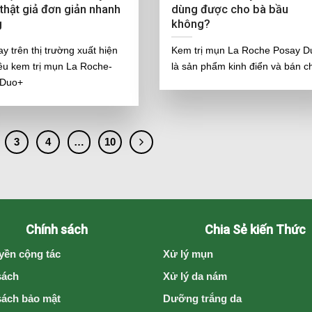
thật giả đơn giản nhanh
dùng được cho bà bầu
g
không?
ay trên thị trường xuất hiện
Kem trị mụn La Roche Posay D
iều kem trị mụn La Roche-
là sản phẩm kinh điển và bán c
 Duo+
3
4
…
10
Chính sách
Chia Sẻ kiến Thức
yền cộng tác
Xử lý mụn
sách
Xử lý da nám
sách bảo mật
Dưỡng trắng da