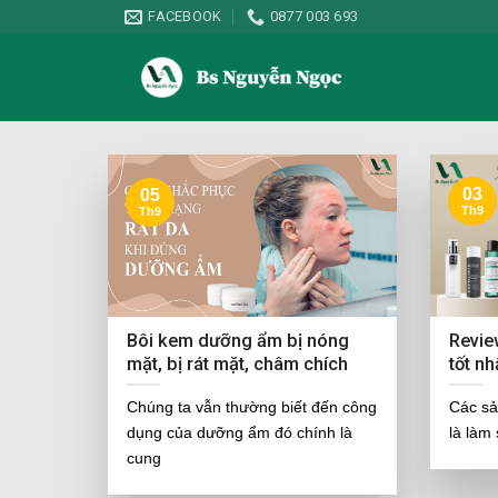
Skip
FACEBOOK
0877 003 693
to
content
03
05
Th9
Th9
Bôi kem dưỡng ẩm bị nóng
Revie
mặt, bị rát mặt, châm chích
tốt n
Chúng ta vẫn thường biết đến công
Các sả
dụng của dưỡng ẩm đó chính là
là làm
cung