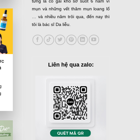
từng là cô gái khổ sở suốt 6 năm vì
mụn và những vết thâm mụn loang lổ
… và nhiều năm trôi qua, đến nay thì
tôi là bác sĩ Da liễu.
ợc
Liên hệ qua zalo:
à
g
g