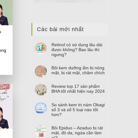
Các bài mới nhất
+
Retinol có sử dụng lâu dài
được không? Bao lâu thì
ong
ngưng?
Bôi kem dưỡng ẩm bị nóng
mặt, bị rát mặt, châm chích
Review top
17
sản phẩm
BHA tốt nhất hiện nay
2024
So sánh kem trị nám Obagi
số
3
và số
5
loại nào tốt
hơn?
Bôi Epiduo – Azaduo bị rát
mặt, đỏ da, ngứa cần làm
gì?