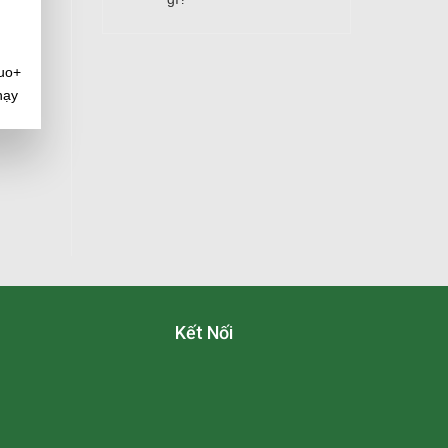
uo+
hạy
Kết Nối