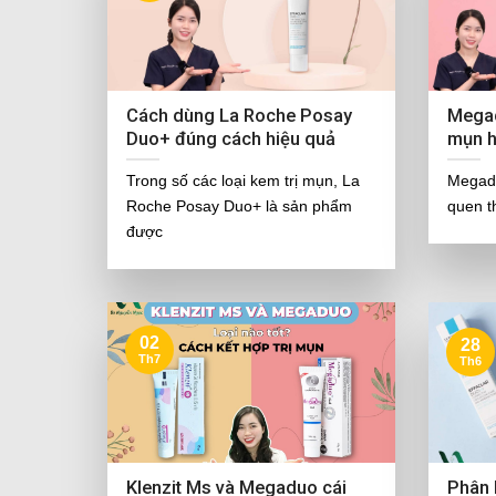
Cách dùng La Roche Posay
Megad
Duo+ đúng cách hiệu quả
mụn h
Trong số các loại kem trị mụn, La
Megadu
Roche Posay Duo+ là sản phẩm
quen t
được
02
28
Th7
Th6
Klenzit Ms và Megaduo cái
Phân 