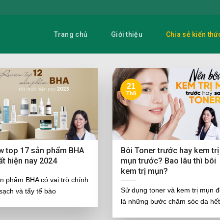
Trang chủ
Giới thiệu
Chia sẻ kiến thứ
21
Th8
w top
17
sản phẩm BHA
Bôi Toner trước hay kem trị
hất hiện nay
2024
mụn trước? Bao lâu thì bôi
kem trị mụn?
n phẩm BHA có vai trò chính
Sử dụng toner và kem trị mụn 
 sạch và tẩy tế bào
là những bước chăm sóc da hế