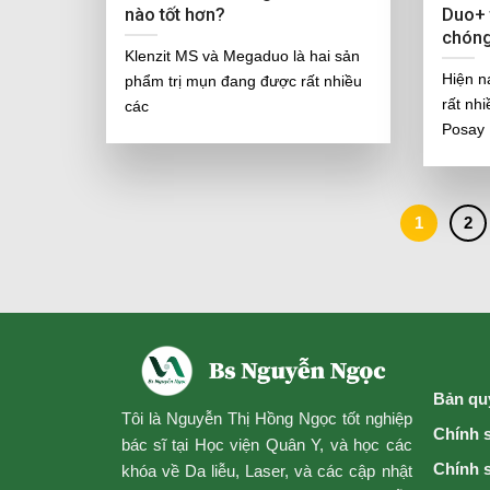
nào tốt hơn?
Duo+ 
chón
Klenzit MS và Megaduo là hai sản
Hiện n
phẩm trị mụn đang được rất nhiều
rất nh
các
Posay
1
2
Bản qu
Tôi là Nguyễn Thị Hồng Ngọc tốt nghiệp
Chính 
bác sĩ tại Học viện Quân Y, và học các
Chính 
khóa về Da liễu, Laser, và các cập nhật