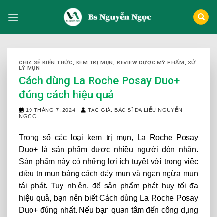
Skip
to
content
CHIA SẺ KIẾN THỨC
,
KEM TRỊ MỤN
,
REVIEW DƯỢC MỸ PHẨM
,
XỬ
LÝ MỤN
Cách dùng La Roche Posay Duo+
đúng cách hiệu quả
19 THÁNG 7, 2024
-
TÁC GIẢ: BÁC SĨ DA LIỄU NGUYỄN
NGỌC
Trong số các loại kem trị mụn, La Roche Posay
Duo+ là sản phẩm được nhiều người đón nhận.
Sản phẩm này có những lợi ích tuyệt vời trong việc
điều trị mụn bằng cách đẩy mụn và ngăn ngừa mụn
tái phát. Tuy nhiên, để sản phẩm phát huy tối đa
hiệu quả, bạn nên biết Cách dùng La Roche Posay
Duo+ đúng nhất. Nếu bạn quan tâm đến công dụng