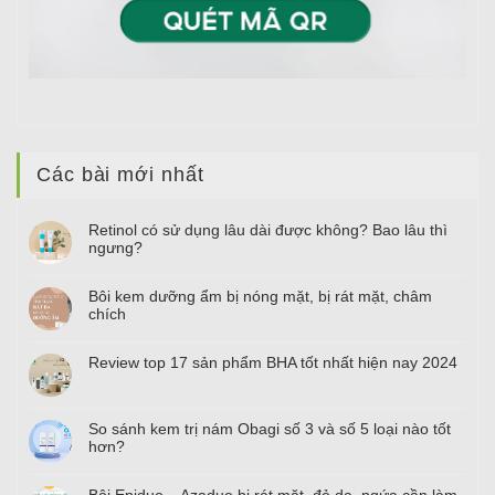
Các bài mới nhất
Retinol có sử dụng lâu dài được không? Bao lâu thì
ngưng?
Bôi kem dưỡng ẩm bị nóng mặt, bị rát mặt, châm
chích
Review top
17
sản phẩm BHA tốt nhất hiện nay
2024
So sánh kem trị nám Obagi số
3
và số
5
loại nào tốt
hơn?