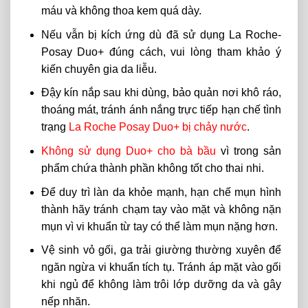
máu và không thoa kem quá dày.
Nếu vẫn bị kích ứng dù đã sử dụng La Roche-
Posay Duo+ đúng cách, vui lòng tham khảo ý
kiến ​​chuyên gia da liễu.
Đậy kín nắp sau khi dùng, bảo quản nơi khô ráo,
thoáng mát, tránh ánh nắng trực tiếp hạn chế tình
trạng
La Roche Posay Duo+ bị chảy nước
.
Không sử dụng Duo+ cho bà bầu
vì trong sản
phẩm chứa thành phần không tốt cho thai nhi.
Để duy trì làn da khỏe mạnh, hạn chế mụn hình
thành hãy tránh chạm tay vào mặt và không nặn
mụn vì vi khuẩn từ tay có thể làm mụn nặng hơn.
Vệ sinh vỏ gối, ga trải giường thường xuyên để
ngăn ngừa vi khuẩn tích tụ. Tránh áp mặt vào gối
khi ngủ để không làm trôi lớp dưỡng da và gây
nếp nhăn.