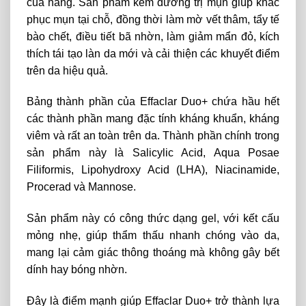
của hãng. Sản phẩm kem dưỡng trị mụn giúp khắc
phục mụn tại chỗ, đồng thời làm mờ vết thâm, tẩy tế
bào chết, điều tiết bã nhờn, làm giảm mẩn đỏ, kích
thích tái tạo làn da mới và cải thiện các khuyết điểm
trên da hiệu quả.
Bảng thành phần của Effaclar Duo+ chứa hầu hết
các thành phần mang đặc tính kháng khuẩn, kháng
viêm và rất an toàn trên da. Thành phần chính trong
sản phẩm này là Salicylic Acid, Aqua Posae
Filiformis, Lipohydroxy Acid (LHA), Niacinamide,
Procerad và Mannose.
Sản phẩm này có công thức dạng gel, với kết cấu
mỏng nhẹ, giúp thẩm thấu nhanh chóng vào da,
mang lại cảm giác thông thoáng mà không gây bết
dính hay bóng nhờn.
Đây là điểm mạnh giúp Effaclar Duo+ trở thành lựa