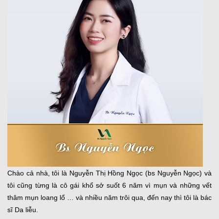
Chào cả nhà, tôi là Nguyễn Thị Hồng Ngọc (bs Nguyễn Ngọc) và
tôi cũng từng là cô gái khổ sở suốt 6 năm vì mụn và những vết
thâm mụn loang lổ … và nhiều năm trôi qua, đến nay thì tôi là bác
sĩ Da liễu.