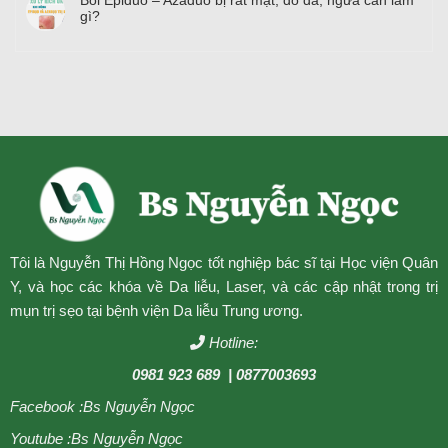
Bôi Epiduo – Azaduo bị rát mặt, đỏ da, ngứa cần làm
gì?
Tôi là Nguyễn Thị Hồng Ngọc tốt nghiệp bác sĩ tại Học viện Quân
Y, và học các khóa về Da liễu, Laser, và các cập nhật trong trị
mụn trị sẹo tại bệnh viện Da liễu Trung ương.
Hotline:
0981 923 689
| 0877003693
Facebook :
Bs Nguyễn Ngọc
Youtube :
Bs Nguyễn Ngọc