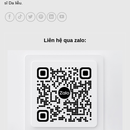
sĩ Da liễu.
Liên hệ qua zalo: