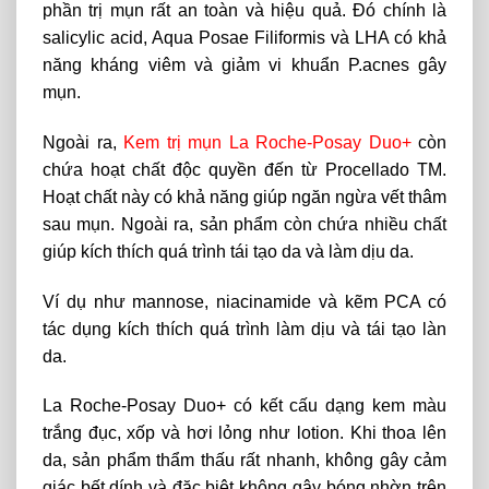
phần trị mụn rất an toàn và hiệu quả. Đó chính là
salicylic acid, Aqua Posae Filiformis và LHA có khả
năng kháng viêm và giảm vi khuẩn P.acnes gây
mụn.
Ngoài ra,
Kem trị mụn La Roche-Posay Duo+
còn
chứa hoạt chất độc quyền đến từ Procellado TM.
Hoạt chất này có khả năng giúp ngăn ngừa vết thâm
sau mụn. Ngoài ra, sản phẩm còn chứa nhiều chất
giúp kích thích quá trình tái tạo da và làm dịu da.
Ví dụ như mannose, niacinamide và kẽm PCA có
tác dụng kích thích quá trình làm dịu và tái tạo làn
da.
La Roche-Posay Duo+ có kết cấu dạng kem màu
trắng đục, xốp và hơi lỏng như lotion. Khi thoa lên
da, sản phẩm thẩm thấu rất nhanh, không gây cảm
giác bết dính và đặc biệt không gây bóng nhờn trên