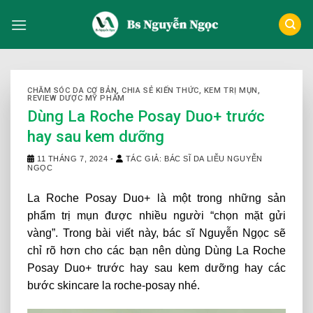
Skip
to
content
CHĂM SÓC DA CƠ BẢN
,
CHIA SẺ KIẾN THỨC
,
KEM TRỊ MỤN
,
REVIEW DƯỢC MỸ PHẨM
Dùng La Roche Posay Duo+ trước
hay sau kem dưỡng
11 THÁNG 7, 2024
-
TÁC GIẢ: BÁC SĨ DA LIỄU NGUYỄN
NGỌC
La Roche Posay Duo+ là một trong những sản
phẩm trị mụn được nhiều người “chọn mặt gửi
vàng”. Trong bài viết này, bác sĩ Nguyễn Ngọc sẽ
chỉ rõ hơn cho các bạn nên dùng Dùng La Roche
Posay Duo+ trước hay sau kem dưỡng hay các
bước skincare la roche-posay nhé.