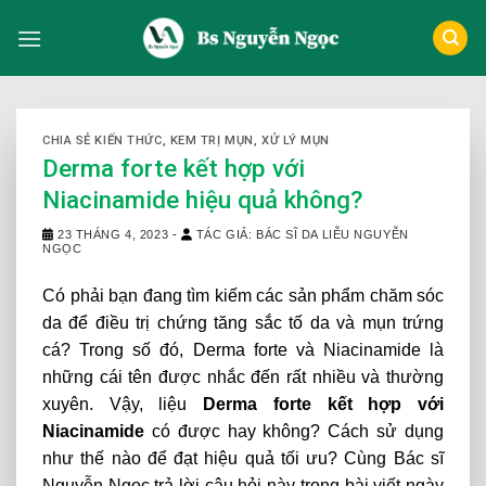
Skip
to
content
CHIA SẺ KIẾN THỨC
,
KEM TRỊ MỤN
,
XỬ LÝ MỤN
Derma forte kết hợp với
Niacinamide hiệu quả không?
23 THÁNG 4, 2023
-
TÁC GIẢ: BÁC SĨ DA LIỄU NGUYỄN
NGỌC
Có phải bạn đang tìm kiếm các sản phẩm chăm sóc
da để điều trị chứng tăng sắc tố da và mụn trứng
cá? Trong số đó, Derma forte và Niacinamide là
những cái tên được nhắc đến rất nhiều và thường
xuyên. Vậy, liệu
Derma forte kết hợp với
Niacinamide
có được hay không? Cách sử dụng
như thế nào để đạt hiệu quả tối ưu? Cùng Bác sĩ
Nguyễn Ngọc trả lời câu hỏi này trong bài viết ngày