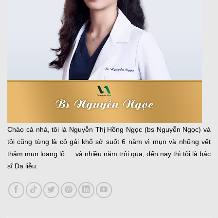
Chào cả nhà, tôi là Nguyễn Thị Hồng Ngọc (bs Nguyễn Ngọc) và
tôi cũng từng là cô gái khổ sở suốt 6 năm vì mụn và những vết
thâm mụn loang lổ … và nhiều năm trôi qua, đến nay thì tôi là bác
sĩ Da liễu.