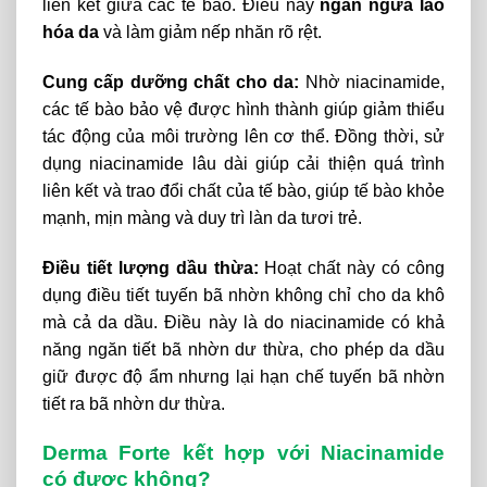
liên kết giữa các tế bào. Điều này
ngăn ngừa lão
hóa da
và làm giảm nếp nhăn rõ rệt.
Cung cấp dưỡng chất cho da:
Nhờ niacinamide,
các tế bào bảo vệ được hình thành giúp giảm thiểu
tác động của môi trường lên cơ thể. Đồng thời, sử
dụng niacinamide lâu dài giúp cải thiện quá trình
liên kết và trao đổi chất của tế bào, giúp tế bào khỏe
mạnh, mịn màng và duy trì làn da tươi trẻ.
Điều tiết lượng dầu thừa:
Hoạt chất này có công
dụng điều tiết tuyến bã nhờn không chỉ cho da khô
mà cả da dầu. Điều này là do niacinamide có khả
năng ngăn tiết bã nhờn dư thừa, cho phép da dầu
giữ được độ ẩm nhưng lại hạn chế tuyến bã nhờn
tiết ra bã nhờn dư thừa.
Derma Forte kết hợp với Niacinamide
có được không?