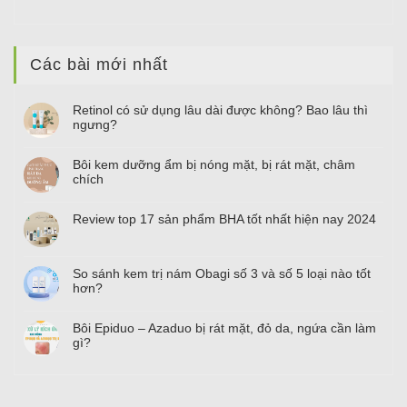
Các bài mới nhất
Retinol có sử dụng lâu dài được không? Bao lâu thì
ngưng?
Bôi kem dưỡng ẩm bị nóng mặt, bị rát mặt, châm
chích
Review top
17
sản phẩm BHA tốt nhất hiện nay
2024
So sánh kem trị nám Obagi số
3
và số
5
loại nào tốt
hơn?
Bôi Epiduo – Azaduo bị rát mặt, đỏ da, ngứa cần làm
gì?