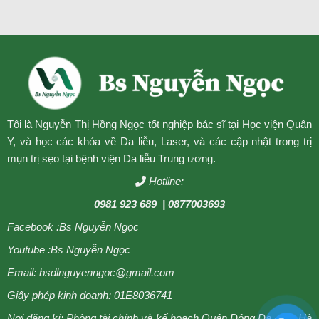
Tôi là Nguyễn Thị Hồng Ngọc tốt nghiệp bác sĩ tại Học viện Quân
Y, và học các khóa về Da liễu, Laser, và các cập nhật trong trị
mụn trị sẹo tại bệnh viện Da liễu Trung ương.
Hotline:
0981 923 689
| 0877003693
Facebook :
Bs Nguyễn Ngọc
Youtube :
Bs Nguyễn Ngọc
Email: bsdlnguyenngoc@gmail.com
Giấy phép kinh doanh: 01E8036741
Nơi đăng kí: Phòng tài chính và kế hoạch Quận Đông Đa - TP. Hà