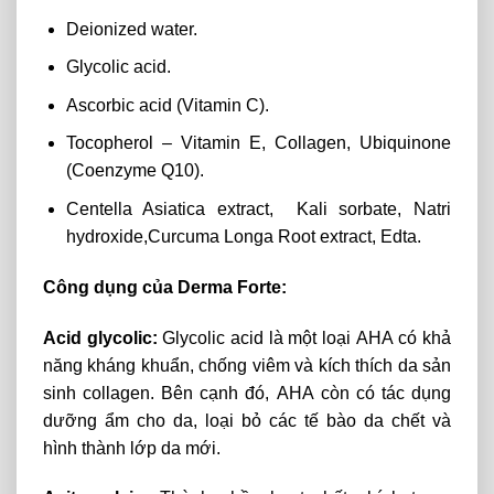
Deionized water.
Glycolic acid.
Ascorbic acid (Vitamin C).
Tocopherol – Vitamin E, Collagen, Ubiquinone
(Coenzyme Q10).
Centella Asiatica extract, Kali sorbate, Natri
hydroxide,Curcuma Longa Root extract, Edta.
Công dụng của Derma Forte:
Acid glycolic:
Glycolic
acid
là
một
loại
AHA
có
khả
năng
kháng
khuẩn,
chống
viêm
và
kích
thích
da
sản
sinh
collagen. Bên cạnh đó,
AHA
còn
có
tác
dụng
dưỡng
ẩm
cho
da,
loại
bỏ
các
tế
bào
da
chết
và
hình
thành
lớp
da
mới.