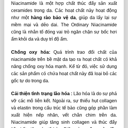
Niacinamide là một hợp chất thúc đẩy sản xuất
ceramides trong da. Các hoạt chất này hoạt động
như một
hàng rào bảo vệ da
, giúp da lấy lại sự
mềm mại và dẻo dai. The Ordinary Niacinamide
cũng là nhân tố đóng vai trò ngăn chặn sự bốc hơi
ẩm khỏi da và duy trì độ ẩm.
Chống oxy hóa:
Quá trình trao đổi chất của
niacinamide trên bề mặt da tạo ra hoạt chất có khả
năng chống oxy hóa mạnh. Kể từ đó, việc sử dụng
các sản phẩm có chứa hoạt chất này đã loại bỏ các
gốc tự do trong da.
Cải thiện tình trạng lão hóa :
Lão hóa là do sự phá
vỡ các mô liên kết. Ngoài ra, sự thiếu hụt collagen
và elastin trong cấu trúc tế bào cũng góp phần làm
xuất hiện nếp nhăn, vết chân chim trên da.
Niacinamide giúp tăng sinh collagen và thúc đẩy