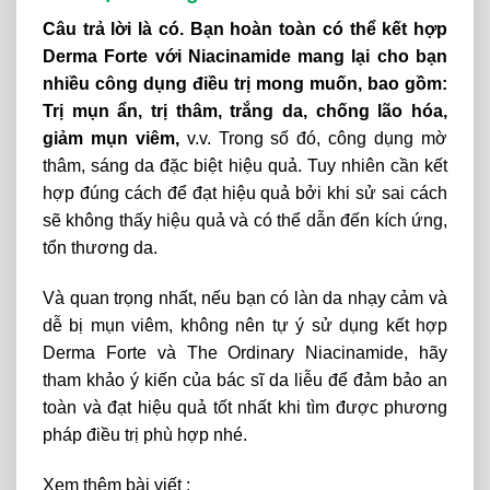
Câu trả lời là có.
Bạn hoàn toàn có thể kết hợp
Derma Forte với Niacinamide mang lại cho bạn
nhiều công dụng điều trị mong muốn, bao gồm:
Trị mụn ẩn, trị thâm, trắng da, chống lão hóa,
giảm mụn viêm,
v.v. Trong số đó, công dụng mờ
thâm, sáng da đặc biệt hiệu quả.
Tuy nhiên cần kết
hợp đúng cách để đạt hiệu quả bởi khi sử sai cách
sẽ không thấy hiệu quả và có thể dẫn đến kích ứng,
tổn thương da.
Và
quan
trọng
nhất,
nếu
bạn
có
làn
da
nhạy
cảm
và
dễ
bị
mụn
viêm,
không
nên
tự
ý
sử
dụng
kết
hợp
Derma
Forte
và
The Ordinary
Niacinamide,
hãy
tham
khảo
ý
kiến
​​của
bác
sĩ
da
liễu
để
đảm
bảo
an
toàn
và
đạt
hiệu
quả
tốt
nhất
khi
tìm
được
phương
pháp
điều
trị
phù
hợp nhé.
Xem thêm bài viết :