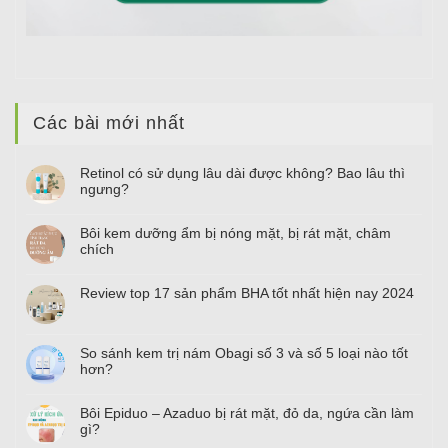
Các bài mới nhất
Retinol có sử dụng lâu dài được không? Bao lâu thì
ngưng?
Bôi kem dưỡng ẩm bị nóng mặt, bị rát mặt, châm
chích
Review top
17
sản phẩm BHA tốt nhất hiện nay
2024
So sánh kem trị nám Obagi số
3
và số
5
loại nào tốt
hơn?
Bôi Epiduo – Azaduo bị rát mặt, đỏ da, ngứa cần làm
gì?