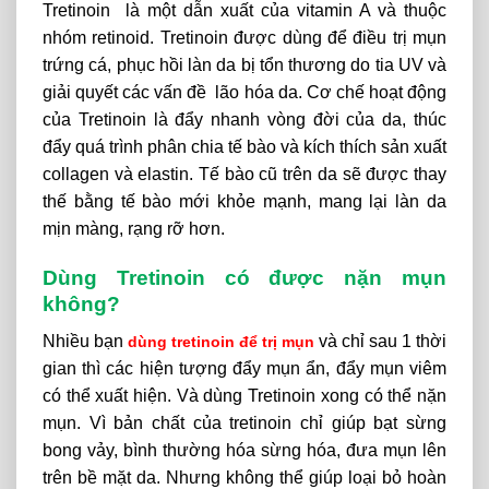
Tretinoin là một dẫn xuất của vitamin A và thuộc
nhóm retinoid. Tretinoin được dùng để điều trị mụn
trứng cá, phục hồi làn da bị tổn thương do tia UV và
giải quyết các vấn đề lão hóa da. Cơ chế hoạt động
của Tretinoin là đẩy nhanh vòng đời của da, thúc
đẩy quá trình phân chia tế bào và kích thích sản xuất
collagen và elastin. Tế bào cũ trên da sẽ được thay
thế bằng tế bào mới khỏe mạnh, mang lại làn da
mịn màng, rạng rỡ hơn.
Dùng Tretinoin có được nặn mụn
không?
Nhiều bạn
và chỉ sau 1 thời
dùng tretinoin để trị mụn
gian thì các hiện tượng đẩy mụn ẩn, đẩy mụn viêm
có thể xuất hiện. Và dùng Tretinoin xong có thể nặn
mụn. Vì bản chất của tretinoin chỉ giúp bạt sừng
bong vảy, bình thường hóa sừng hóa, đưa mụn lên
trên bề mặt da. Nhưng không thể giúp loại bỏ hoàn