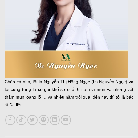
Chào cả nhà, tôi là Nguyễn Thị Hồng Ngọc (bs Nguyễn Ngọc) và
tôi cũng từng là cô gái khổ sở suốt 6 năm vì mụn và những vết
thâm mụn loang lổ … và nhiều năm trôi qua, đến nay thì tôi là bác
sĩ Da liễu.