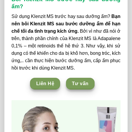
ẩm?
Sử dụng Klenzit MS trước hay sau dưỡng ẩm?
B
ạn
nên bôi Klenzit MS sau bước dưỡng ẩm để hạn
chế tối đa tình trạng kích ứng.
Bởi vì như đã nói ở
trên, thành phần chính của Klenzit MS là Adapalene
0,1% – một retinoids thế hệ thứ 3. Như vậy, khi sử
dụng có thể khiến cho da bị khô hơn, bong tróc, kích
ứng,.. cần thực hiện bước dưỡng ẩm, cấp ẩm phục
hồi trước khi dùng Klenzit MS.
Liên Hệ
Tư vấn