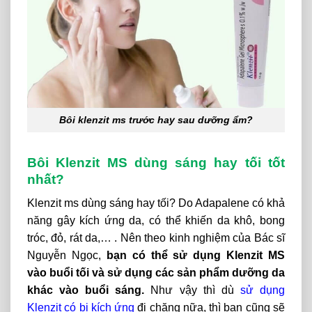
Bôi klenzit ms trước hay sau dưỡng ẩm?
Bôi Klenzit MS dùng sáng hay tối tốt
nhất?
Klenzit ms dùng sáng hay tối?
Do Adapalene có khả
năng gây kích ứng da, có thể khiến da khô, bong
tróc, đỏ, rát da,… . Nên theo kinh nghiệm của Bác sĩ
Nguyễn Ngọc,
bạn có thể sử dụng Klenzit MS
vào buổi tối và sử dụng các sản phẩm dưỡng da
khác vào buổi sáng.
Như vậy thì dù
sử dụng
Klenzit có bị kích ứng
đi chăng nữa, thì bạn cũng sẽ