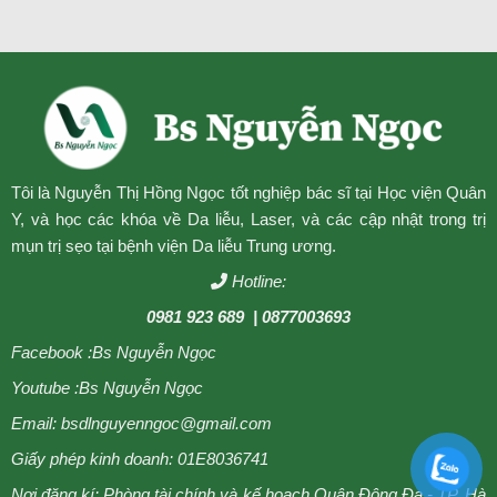
Tôi là Nguyễn Thị Hồng Ngọc tốt nghiệp bác sĩ tại Học viện Quân
Y, và học các khóa về Da liễu, Laser, và các cập nhật trong trị
mụn trị sẹo tại bệnh viện Da liễu Trung ương.
Hotline:
0981 923 689
| 0877003693
Facebook :
Bs Nguyễn Ngọc
Youtube :
Bs Nguyễn Ngọc
Email: bsdlnguyenngoc@gmail.com
Giấy phép kinh doanh: 01E8036741
Nơi đăng kí: Phòng tài chính và kế hoạch Quận Đông Đa - TP. Hà