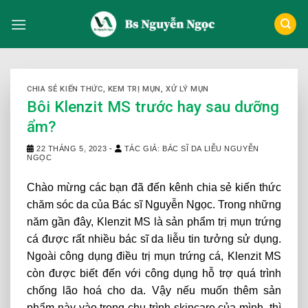
Skip
to
content
CHIA SẺ KIẾN THỨC
,
KEM TRỊ MỤN
,
XỬ LÝ MỤN
Bôi Klenzit MS trước hay sau dưỡng
ẩm?
22 THÁNG 5, 2023
-
TÁC GIẢ: BÁC SĨ DA LIỄU NGUYỄN
NGỌC
Chào mừng các bạn đã đến kênh chia sẻ kiến thức
chăm sóc da của Bác sĩ Nguyễn Ngọc. Trong những
năm gần đây, Klenzit MS là sản phẩm trị mụn trứng
cá được rất nhiều bác sĩ da liễu tin tưởng sử dụng.
Ngoài công dụng điều trị mụn trứng cá, Klenzit MS
còn được biết đến với công dụng hỗ trợ quá trình
chống lão hoá cho da. Vậy nếu muốn thêm sản
phẩm này vào trong chu trình skincare của mình, thì