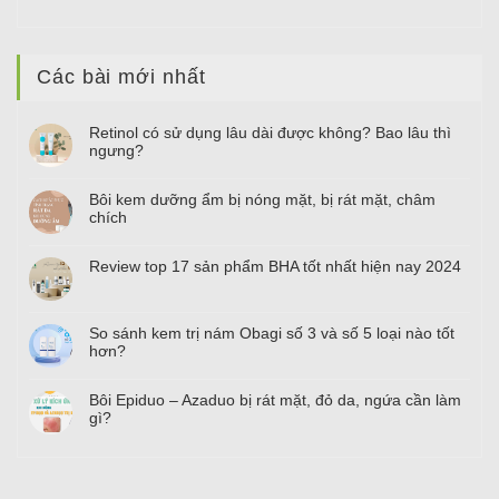
Các bài mới nhất
Retinol có sử dụng lâu dài được không? Bao lâu thì
ngưng?
Bôi kem dưỡng ẩm bị nóng mặt, bị rát mặt, châm
chích
Review top
17
sản phẩm BHA tốt nhất hiện nay
2024
So sánh kem trị nám Obagi số
3
và số
5
loại nào tốt
hơn?
Bôi Epiduo – Azaduo bị rát mặt, đỏ da, ngứa cần làm
gì?