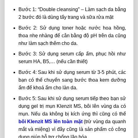
Bước 1: “Double cleansing” – Làm sạch da bằng
2 bước đó là dùng tẩy trang và sữa rửa mặt
Bước 2: Sử dụng toner hoặc nước hoa hồng,
thoa nhẹ nhàng để cân bằng độ pH trên da cũng
như làm sạch thêm cho da.
Bước 3: Sử dụng serum cấp ẩm, phục hồi như
serum HA, B5,… (nếu cần thiết)
Bước 4: Sau khi sử dụng serum từ 3-5 phút, các
bạn có thể chuyển sang bước thoa kem dưỡng
ẩm để khoá ẩm cho làn da.
Bước 5: Sau khi sử dụng serum tiếp theo bạn sử
dụng gel trị mụn Klenzit MS, bôi lên vùng da có
mụn. Nếu da không bị kích ứng thì cũng có thể
bôi Klenzit MS lên toàn mặt
(trừ vùng da quanh
mắt và miệng) vì đây cũng là sản phẩm có công
dụng giúp hỗ trợ chống lão hóa.