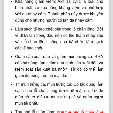
Khả năng giảm viêm: Axit salicylic là loại phổ
biến nhất, có khả năng kháng viêm và phù hợp
với da nhạy cảm. Thành phần này được khuyên
dùng cho những người có làn da nhạy cảm.
Làm sạch tế bào chết bên trong lỗ chân lông: Bởi
vì BHA tan trong dầu nên có thể thâm nhập sâu
vào lỗ chân lông thông qua bã nhờn làm sạch
các tế bào chết.
Giảm sản xuất dầu và giảm mụn trứng cá: BHA
có khả năng làm chậm quá trình sản xuất dầu và
kiểm soát sản xuất bã nhờn. Từ đó có thể làm
giảm độ bóng trên bề mặt da.
Trị mụn trứng cá, mụn trứng cá: Có tác dụng làm
sạch sâu lỗ chân lông dưới bề mặt da. Từ đó
giúp hỗ trợ điều trị mụn trứng cá và ngăn ngừa
mụn tái phát.
Thu nhỏ lỗ chân lông:
BHA thu nhỏ lỗ chân lông