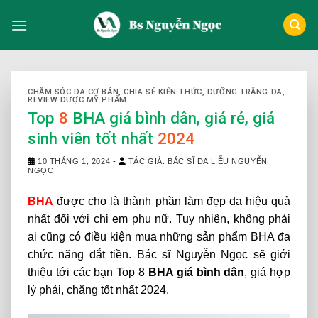
Skip
to
content
CHĂM SÓC DA CƠ BẢN
,
CHIA SẺ KIẾN THỨC
,
DƯỠNG TRẮNG DA
,
REVIEW DƯỢC MỸ PHẨM
Top
8
BHA giá bình dân, giá rẻ, giá
sinh viên tốt nhất
2024
10 THÁNG 1, 2024
-
TÁC GIẢ: BÁC SĨ DA LIỄU NGUYỄN
NGỌC
BHA
được cho là thành phần làm đẹp da hiệu quả
nhất đối với chị em phụ nữ. Tuy nhiên, không phải
ai cũng có điều kiện mua những sản phẩm BHA đa
chức năng đắt tiền. Bác sĩ Nguyễn Ngọc sẽ giới
thiệu tới các bạn Top 8
BHA giá bình dân
, giá hợp
lý phải, chăng tốt nhất 2024.