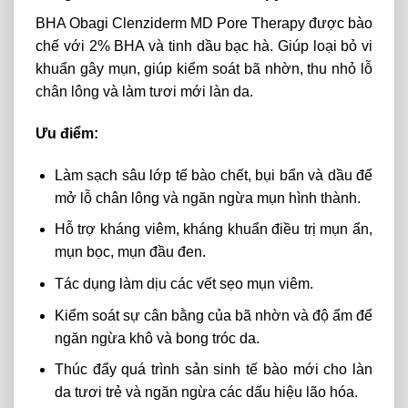
BHA Obagi Clenziderm MD Pore Therapy được bào
chế với 2% BHA và tinh dầu bạc hà. Giúp loại bỏ vi
khuẩn gây mụn, giúp kiểm soát bã nhờn, thu nhỏ lỗ
chân lông và làm tươi mới làn da.
Ưu điểm:
Làm sạch sâu lớp tế bào chết, bụi bẩn và dầu để
mở lỗ chân lông và ngăn ngừa mụn hình thành.
Hỗ trợ kháng viêm, kháng khuẩn điều trị mụn ẩn,
mụn bọc, mụn đầu đen.
Tác dụng làm dịu các vết sẹo mụn viêm.
Kiểm soát sự cân bằng của bã nhờn và độ ẩm để
ngăn ngừa khô và bong tróc da.
Thúc đẩy quá trình sản sinh tế bào mới cho làn
da tươi trẻ và ngăn ngừa các dấu hiệu lão hóa.