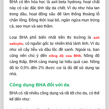
BHA có tên hóa học là axit beta hydroxy, hoạt chất
này có các đặc tính tẩy da chết. Ví dụ như hòa tan
trong dầu, hoạt động sâu để làm thông thoáng lỗ
chân lông. Đồng thời loại bỏ, ngăn ngừa mụn trứng
cá, sẹo mụn và sẹo thâm.
Loại BHA phổ biến nhất trên thị trường là
axit
, có nguồn gốc tự nhiên khá lành tính. Ví dụ
salicylic
như vỏ cây liễu và dầu lộc đề xanh. Ngoài ra, bạn
cũng nên chú ý đến
. Nồng độ
nồng độ của BHA
càng thấp, BHA càng mang lại hiệu quả cao. Nồng
độ từ 0,5% đến 2% được coi là đủ để sử dụng tại
nhà.
Công dụng BHA đối với da
BHA có rất nhiều công dụng và rất tốt cho da, có thể
kể đến như: