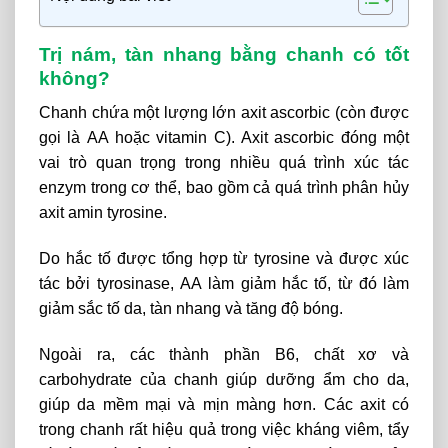
Trị nám, tàn nhang bằng chanh có tốt
không?
Chanh
chứa
một
lượng
lớn
axit
ascorbic
(còn
được
gọi
là
AA
hoặc
vitamin
C).
Axit
ascorbic
đóng
một
vai
trò
quan
trọng
trong
nhiều
quá
trình
xúc
tác
enzym
trong
cơ
thể,
bao
gồm
cả
quá
trình
phân
hủy
axit
amin
tyrosine.
Do
hắc
tố
được
tổng
hợp
từ
tyrosine
và
được
xúc
tác
bởi
tyrosinase,
AA
làm
giảm
hắc
tố,
từ
đó
làm
giảm
sắc
tố
da,
tàn
nhang
và
tăng
độ
bóng.
Ngoài
ra,
các
thành
phần
B6,
chất
xơ
và
carbohydrate
của
c
hanh
giúp
dưỡng
ẩm
cho
da,
giúp
da
mềm
mại
và
mịn
màng
hơn.
Các
axit
có
trong
chanh
rất
hiệu
quả
trong
việc
kháng
viêm,
tẩy