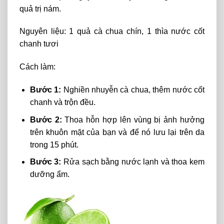
quả trị nám.
Nguyên liệu: 1 quả cà chua chín,
1
thìa
nước cốt
chanh tươi
Cách làm:
Bước 1:
Nghiền
nhuyễn cà
chua,
thêm nước cốt
chanh
và
trộn đều.
Bước 2:
Thoa hỗn hợp
lên
vùng
bị
ảnh
hưởng
trên
khuôn
mặt
của
bạn
và
để
nó
lưu
lại
trên da
trong
15 phút.
Bước 3:
Rửa
sạch
bằng
nước
lạnh
và
thoa
kem
dưỡng ẩm.