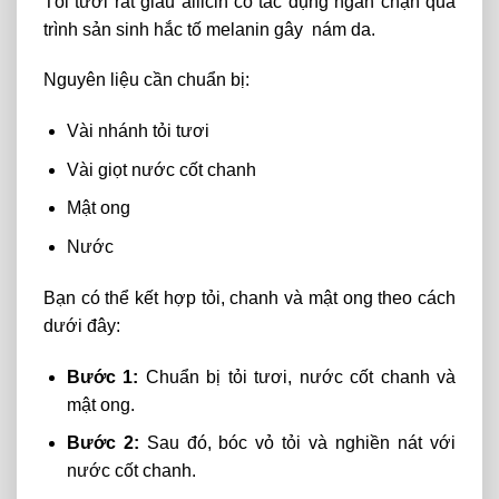
Tỏi
tươi
rất
giàu
allicin
có
tác
dụng
ngăn chặn
quá
trình
sản
sinh
hắc
tố
melanin gây nám da.
Nguyên liệu cần chuẩn bị:
Vài nhánh tỏi tươi
Vài giọt nước cốt chanh
Mật ong
Nước
Bạn có thể kết hợp tỏi, chanh và mật ong theo cách
dưới đây:
Bước 1:
Chuẩn
bị tỏi tươi, nước cốt chanh và
mật ong.
Bước 2:
Sau đó, bóc vỏ tỏi và nghiền nát với
nước cốt chanh.