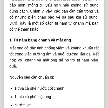
bào mòn, mỏng đi, yếu hơn nếu không sử dụng
đúng cách. Chính vì vậy, các bạn cần cẩn trọng và
có những biện pháp bảo vệ da sau khi sử dụng.
Dưới đây là
một số cách trị nám từ
chanh
mà
bạn
có thể tham khảo:
1. Trị nám bằng chanh và mật ong
Mật ong
có
đặc
tính
chống
viêm
và
kháng khuẩn
rất
tốt
trong
việc
dưỡng
ẩm và nuôi dưỡng làn
da.
Kết
hợp
với
chanh và mật ong
để
hỗ trợ trị nám hiệu
quả.
Nguyên liệu cần chuẩn bị:
1 thìa cà phê nước cốt chanh
1 thìa cà phê mật ong
Nước lọc