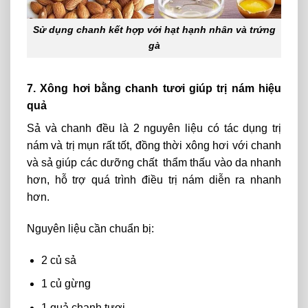
Sử dụng chanh kết hợp với hạt hạnh nhân và trứng
gà
7. Xông hơi bằng chanh tươi giúp trị nám hiệu
quả
Sả
và chanh đều là
2
nguyên liệu có
tác
dụng
trị
nám
và
trị mụn
rất
tốt,
đồng
thời
xông hơi
với
chanh
và sả
giúp
các dưỡng chất thẩm thấu vào da
nhanh
hơn,
hỗ trợ
quá
trình
điều trị nám
diễn
ra
nhanh
hơn.
Nguyên liệu cần chuẩn bị:
2 củ sả
1 củ gừng
1 quả chanh tươi