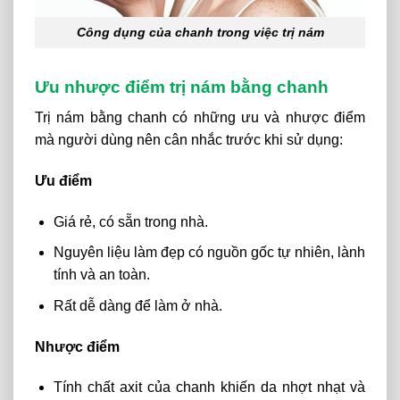
Công dụng của chanh trong việc trị nám
Ưu nhược điểm trị nám bằng chanh
Trị
nám
bằng
chanh
có
những
ưu
và
nhược
điểm
mà
người
dùng
nên
cân
nhắc
trước
khi
sử
dụng:
Ưu điểm
Giá
rẻ
, có sẵn trong nhà
.
N
guyên liệu làm đẹp có nguồn gốc
tự
nhiên,
lành
tính
và
an
toàn.
Rất dễ
dàng để
làm
ở
nhà.
Nhược điểm
Tính chất axit của chanh khiến da nhợt nhạt và