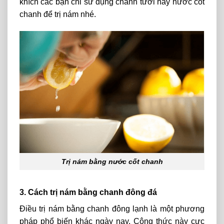
khích các bạn chỉ sử dụng chanh tươi hay nước cốt
chanh để trị nám nhé.
Trị nám bằng nước cốt chanh
3. Cách trị nám bằng chanh đông đá
Điều
trị nám bằng chanh đông
lạnh
là
một
phương
pháp
phổ
biến
khác
ngày
nay.
Công thức này
cực