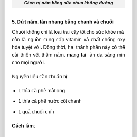
Cách trị nám bằng sữa chua không đường
5. Dứt nám, tàn nhang bằng chanh và chuối
Chuối
không
chỉ là loại
trái
cây
tốt cho sức khỏe mà
còn
là
nguồn
cung
cấp
vitamin
và
chất
chống oxy
hóa tuyệt vời. Đồng
thời,
hai
thành
phần
này có thể
cải thiện
vết
thâm
nám,
mang
lại làn da
sáng
mịn
cho
mọi
người.
Nguyên liệu cần chuẩn bị:
1 thìa cà phê mật ong
1 thìa cà phê nước cốt chanh
1 quả chuối chín
Cách làm: