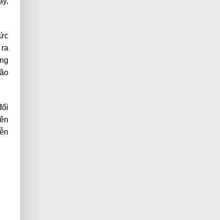
ậy,
 ức
 ra
ụng
lão
đối
rên
iễn