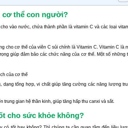
i cơ thể con người?
 cho vào nước, chứa thành phần là vitamin C và các loại vita
g cho cơ thể của viên C sủi chính là Vitamin C. Vitamin C là 
n trọng giúp đảm bảo các chức năng của cơ thể. Một số những 
ch của cơ thể
, dạng tổng hợp, vi chất giúp tăng cường các năng lượng tr
 trung gian hệ thần kinh, giúp tăng hấp thu canxi và sắt.
tốt cho sức khỏe không?
y có tốt hay không? Thì chúng ta cần quan tâm đến liều lư