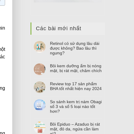
min
Các bài mới nhất
Retinol có sử dụng lâu dài
được không? Bao lâu thì
một
ngưng?
tác
Bôi kem dưỡng ẩm bị nóng
mặt, bị rát mặt, châm chích
Review top
17
sản phẩm
ung
BHA tốt nhất hiện nay
2024
So sánh kem trị nám Obagi
số
3
và số
5
loại nào tốt
hơn?
Bôi Epiduo – Azaduo bị rát
mặt, đỏ da, ngứa cần làm
ợng
gì?