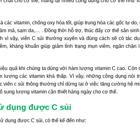
vi chất cho cơ thể, mang lại nhiều công dụng cho cơ thể như v
à các vitamin, chống oxy hóa tốt, giúp trung hòa các gốc tự do,
ám má, sạm da,… . Đồng thời hỗ trợ, thúc đẩy cơ thể sản sinh
nh vì vậy, viên C sủi thường xuyên và đúng cách sẽ có tác d
iêm, kháng khuẩn giúp giảm tình trạng mụn viêm, ngăn chặn 
hiệu quả khi chúng ta dùng với hàm lượng vitamin C cao. Còn 
m lượng các vitamin khá thấp. Vì vậy, những công dụng nói t
 viên c sủi thông thường chỉ dừng lại ở việc tăng cường hệ m
ổ sung lượng vitamin cần thiết hàng ngày cho cơ thể.
ử dụng được C sủi
sử dụng được C sủi, có thể kể đến như: