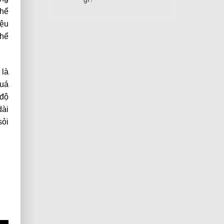
thể
iệu
thể
 là
quá
 độ
dài
sỏi