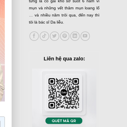
từng là cô gái khổ sở suốt 6 năm vì
mụn và những vết thâm mụn loang lổ
… và nhiều năm trôi qua, đến nay thì
tôi là bác sĩ Da liễu.
Liên hệ qua zalo: