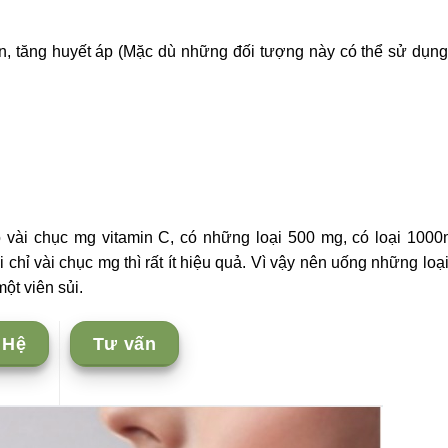
, tăng huyết áp (Mặc dù những đối tượng này có thể sử dụn
có vài chục mg vitamin C, có những loại 500 mg, có loại 100
 chỉ vài chục mg thì rất ít hiệu quả. Vì vậy nên uống những loạ
ột viên sủi.
 Hệ
Tư vấn