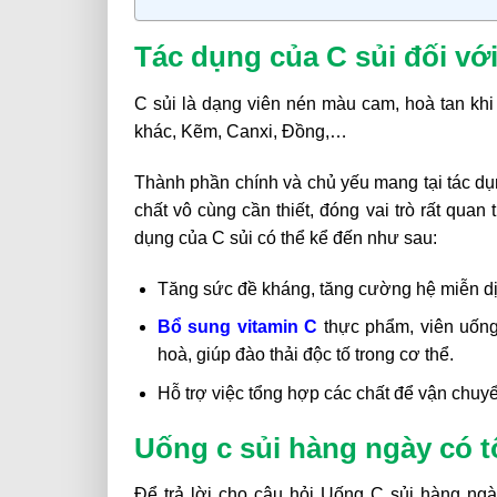
Tác dụng của C sủi đối vớ
C sủi là dạng viên nén màu cam, hoà tan khi
khác, Kẽm, Canxi, Đồng,…
Thành phần chính và chủ yếu mang tại tác dụn
chất vô cùng cần thiết, đóng vai trò rất qua
dụng của C sủi có thể kể đến như sau:
Tăng sức đề kháng, tăng cường hệ miễn dị
Bổ sung vitamin C
thực phẩm, viên uống
hoà, giúp đào thải độc tố trong cơ thể.
Hỗ trợ việc tổng hợp các chất để vận chuyển
Uống c sủi hàng ngày có 
Để trả lời cho câu hỏi Uống C sủi hàng ngà