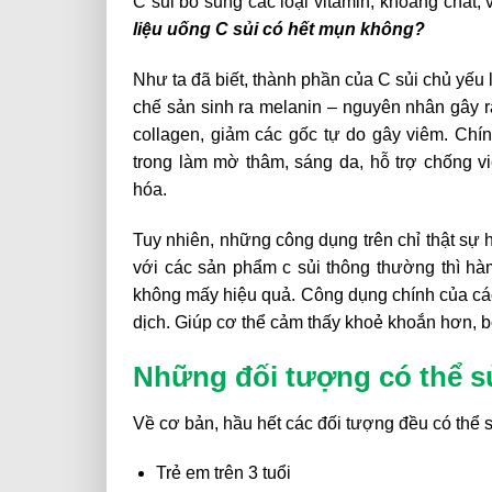
C sủi bổ sung các loại vitamin, khoáng chất, 
liệu uống C sủi có hết mụn không?
Như ta đã biết, thành phần của C sủi chủ yếu l
chế sản sinh ra melanin – nguyên nhân gây r
collagen, giảm các gốc tự do gây viêm. Chí
trong làm mờ thâm, sáng da, hỗ trợ chống v
hóa.
Tuy nhiên, những công dụng trên chỉ thật sự 
với các sản phẩm c sủi thông thường thì hà
không mấy hiệu quả. Công dụng chính của các
dịch. Giúp cơ thể cảm thấy khoẻ khoắn hơn, b
Những đối tượng có thể s
Về cơ bản, hầu hết các đối tượng đều có thể 
Trẻ em trên 3 tuổi