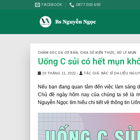
Skip
FACEBOOK
0877 003 693
to
content
CHĂM SÓC DA CƠ BẢN
,
CHIA SẺ KIẾN THỨC
,
XỬ LÝ MỤN
Uống C sủi có hết mụn kh
20 THÁNG 11, 2022
-
TÁC GIẢ: BÁC SĨ DA LIỄU NG
Nếu bạn đang quan tâm đến việc làm sáng da h
Chủ đề ngày hôm nay của chúng ta sẽ là mộ
Nguyễn Ngọc tìm hiểu chi tiết về thông tin
Uốn