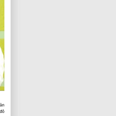
sản
 đô