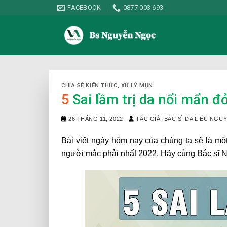
Skip
FACEBOOK
0877 003 693
to
content
CHIA SẺ KIẾN THỨC
,
XỬ LÝ MỤN
5
Sai lầm trị da nổi mẩn đ
26 THÁNG 11, 2022
-
TÁC GIẢ: BÁC SĨ DA LIỄU NG
Bài viết ngày hôm nay của chúng ta sẽ là một 
người mắc phải nhất 2022. Hãy cùng Bác sĩ Ng