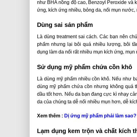
như BHA nồng độ cao, Benzoyl Peroxide và k
ứng, kích ứng nhiều, bỏng da, nổi mụn nước, m
Dùng sai sản phẩm
Là dùng treatment sai cách. Các bạn nên chú
phẩm nhưng lại bôi quá nhiều lượng, bôi t
dụng làm da nổi rất nhiều mụn kích ứng, mụn
Sử dụng mỹ phẩm chứa cồn khô
Là dùng mỹ phẩm nhiều cồn khô. Nếu như bạn
dùng mỹ phẩm chứa cồn nhưng không quá thườ
dầu tốt hơn. Nếu da bạn đang cực kì nhạy cả
da của chúng ta dễ nổi nhiều mụn hơn, dễ kí
Xem thêm :
Dị ứng mỹ phẩm phải làm sao?
Lạm dụng kem trộn và chất kích t