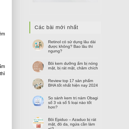
Các bài mới nhất
hêm
Retinol có sử dụng lâu dài
được không? Bao lâu thì
ngưng?
Bôi kem dưỡng ẩm bị nóng
hẩm
mặt, bị rát mặt, châm chích
thì
Review top
17
sản phẩm
BHA tốt nhất hiện nay
2024
So sánh kem trị nám Obagi
số
3
và số
5
loại nào tốt
hơn?
Bôi Epiduo – Azaduo bị rát
mặt, đỏ da, ngứa cần làm
gì?