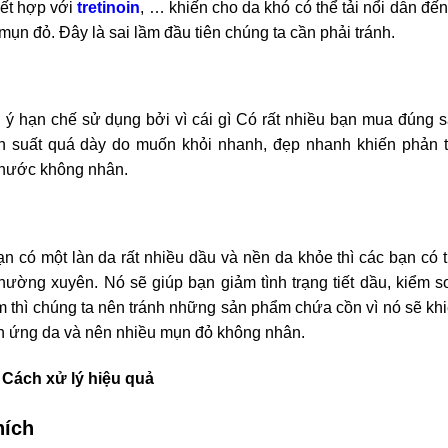
ết hợp với
tretinoin
, … khiến cho da khó có thể tải nổi dẫn đến
ụn đỏ. Đây là sai lầm đầu tiên chúng ta cần phải tránh.
 ý hạn chế sử dụng bởi vì cái gì Có rất nhiều bạn mua đúng 
ần suất quá dày do muốn khỏi nhanh, đẹp nhanh khiến phản 
 nước không nhân.
 có một làn da rất nhiều dầu và nền da khỏe thì các bạn có 
ng xuyên. Nó sẽ giúp bạn giảm tình trạng tiết dầu, kiểm s
m thì chúng ta nên tránh những sản phẩm chứa cồn vì nó sẽ kh
ch ứng da và nên nhiều mụn đỏ không nhân.
Cách xử lý hiệu quả
hích