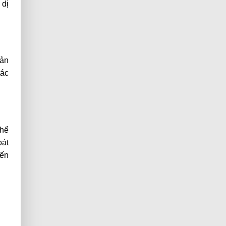
 dị
sản
tác
thể
oát
iến