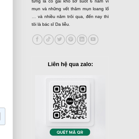
từng là cô gái khổ sở suốt 6 năm vì
mụn và những vết thâm mụn loang lổ
… và nhiều năm trôi qua, đến nay thì
tôi là bác sĩ Da liễu.
Liên hệ qua zalo: