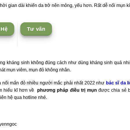
hời gian dài khiến da trở nên mỏng, yếu hơn. Rất dễ nổi mụn k
 Hệ
Tư vấn
ùng kháng sinh không đúng cách như dùng kháng sinh quá nh
phát mụn viêm, mụn đỏ không nhân.
da nổi mẩn đỏ nhiều người mắc phải nhất 2022 như
bác sĩ da l
m hiểu kĩ hơn về
phương pháp điều trị mụn
được chia sẻ 
iên hệ qua hotline nhé.
uyenngoc