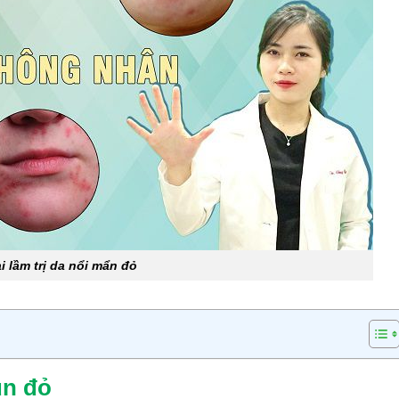
i lầm trị da nổi mẩn đỏ
ụn đỏ