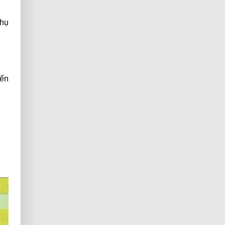
phụ
iến