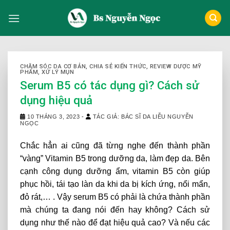
Skip
to
content
CHĂM SÓC DA CƠ BẢN
,
CHIA SẺ KIẾN THỨC
,
REVIEW DƯỢC MỸ
PHẨM
,
XỬ LÝ MỤN
Serum B5 có tác dụng gì? Cách sử
dụng hiệu quả
10 THÁNG 3, 2023
-
TÁC GIẢ: BÁC SĨ DA LIỄU NGUYỄN
NGỌC
Chắc hẳn ai cũng đã từng nghe đến thành phần
“vàng” Vitamin B5 trong dưỡng da, làm đẹp da. Bên
cạnh công dụng dưỡng ẩm, vitamin B5 còn giúp
phục hồi, tái tạo làn da khi da bị kích ứng, nổi mẩn,
đỏ rát,… . Vậy serum B5 có phải là chứa thành phần
mà chúng ta đang nói đến hay không? Cách sử
dụng như thế nào để đạt hiệu quả cao? Và nếu các