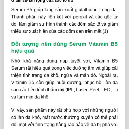
Giảm sự lan rộng của sắc tố da
Serum B5 giúp tăng sản xuất glutathione trong da.
Thành phần này liên kết với peroxit và các gốc tự
do, làm giảm sự hình thành các đốm sắc tố và giảm
thiểu sự xuất hiện của các đốm đen trên mặt.(1)
Đối tượng nên dùng Serum Vitamin B5
hiệu quả
Nhờ khả năng dung nạp tuyệt vời, Vitamin B5
Serum rất hiệu quả trong việc dưỡng ẩm và giúp cải
thiện tình trạng da khô, ngứa và mẩn đỏ. Ngoài ra,
Vitamin B5 còn giúp nuôi dưỡng, phục hồi làn da
sau các liệu trình thẩm mỹ (IPL, Laser, Peel, LED,…)
và làm mịn da khô.
Vì vậy, sản phẩm này rất phù hợp với những người
có làn da khô, mất nước thường xuyên có thể phải
đối mặt với tình trạng hàng rào bảo vệ da bị phá vỡ.