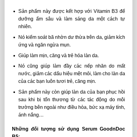
Sản
phẩm
này
được
kết
hợp
với
Vitamin
B3
để
dưỡng
ẩm
sâu
và
làm
sáng
da
một
cách
tự
nhiên.
Nó
kiểm
soát
bã
nhờn
dư
thừa
trên
da,
giảm
kích
ứng
và
ngăn
ngừa
mụn.
Giúp
làm
mịn,
căng
và
trẻ
hóa
làn
da.
Nó cũng giúp làm đầy các nếp nhăn do mất
nước, giảm các dấu hiệu mệt mỏi, làm cho làn da
của các bạn luôn tươi trẻ, căng mịn.
Sản phẩm này còn giúp làn da của bạn phục hồi
sau khi bị tổn thương từ các tác động do môi
trường bên ngoài như điều hòa, bức xạ máy tính,
ánh nắng…
Những đối tượng sử dụng Serum GoodnDoc
B5: