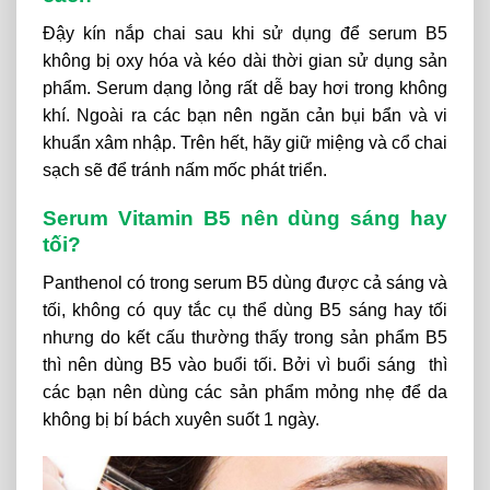
Đậy kín nắp chai sau khi sử dụng để serum B5
không bị oxy hóa và kéo dài thời gian sử dụng sản
phẩm. Serum dạng lỏng rất dễ bay hơi trong không
khí. Ngoài ra các bạn nên ngăn cản bụi bẩn và vi
khuẩn xâm nhập. Trên hết, hãy giữ miệng và cổ chai
sạch sẽ để tránh nấm mốc phát triển.
Serum Vitamin B5 nên dùng sáng hay
tối?
Panthenol có trong serum B5 dùng được cả sáng và
tối, không có quy tắc cụ thể dùng B5 sáng hay tối
nhưng do kết cấu thường thấy trong sản phẩm B5
thì nên dùng B5 vào buổi tối. Bởi vì buổi sáng thì
các bạn nên dùng các sản phẩm mỏng nhẹ để da
không bị bí bách xuyên suốt 1 ngày.