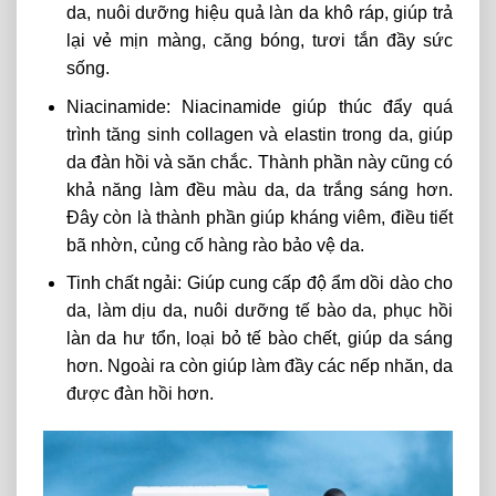
da,
nuôi
dưỡng
hiệu
quả
làn
da
khô
ráp, giúp
trả
lại
vẻ
mịn
màng,
căng bóng, tươi tắn đầy sức
sống.
Niacinamide: Niacinamide giúp thúc đẩy quá
trình tăng sinh collagen và elastin trong da, giúp
da đàn hồi và săn chắc. Thành phần này cũng có
khả năng làm đều màu da, da trắng sáng hơn.
Đây còn là thành phần giúp kháng viêm, điều tiết
bã nhờn, củng cố hàng rào bảo vệ da.
Tinh chất ngải: Giúp
cung
cấp
độ
ẩm
dồi
dào cho
da,
làm
dịu
da
,
nuôi
dưỡng
tế
bào
da,
phục
hồi
làn
da
hư
tổn,
loại
bỏ
tế
bào
chết,
giúp da sáng
hơn. Ngoài ra còn giúp làm đầy các nếp nhăn, da
được đàn hồi hơn.