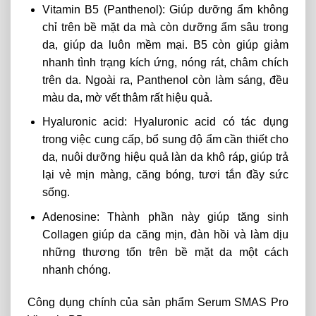
Vitamin B5 (Panthenol): Giúp dưỡng ẩm không
chỉ trên bề mặt da mà còn dưỡng ẩm sâu trong
da, giúp da luôn mềm mại. B5 còn giúp giảm
nhanh tình trạng kích ứng, nóng rát, châm chích
trên da. Ngoài ra, Panthenol còn làm sáng, đều
màu da, mờ vết thâm rất hiệu quả.
Hyaluronic acid: Hyaluronic acid có tác dụng
trong việc cung cấp, bổ sung độ ẩm cần thiết cho
da, nuôi dưỡng hiệu quả làn da khô ráp, giúp trả
lại vẻ mịn màng, căng bóng, tươi tắn đầy sức
sống.
Adenosine: Thành phần này giúp tăng sinh
Collagen giúp da căng mịn, đàn hồi và làm dịu
những thương tổn trên bề mặt da một cách
nhanh chóng.
Công dụng chính của sản phẩm Serum SMAS Pro