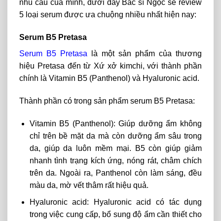
nhu cầu của mình, dưới đây Bác sĩ Ngọc sẽ review
5 loại serum được ưa chuộng nhiều nhất hiện nay:
Serum B5 Pretasa
Serum B5 Pretasa
là một sản phẩm của thương
hiệu Pretasa đến từ Xứ xở kimchi, với thành phần
chính là Vitamin B5 (Panthenol) và Hyaluronic acid.
Thành phần có trong sản phẩm serum B5 Pretasa:
Vitamin B5 (Panthenol): Giúp dưỡng ẩm không
chỉ trên bề mặt da mà còn dưỡng ẩm sâu trong
da, giúp da luôn mềm mại. B5 còn giúp giảm
nhanh tình trạng kích ứng, nóng rát, châm chích
trên da. Ngoài ra, Panthenol còn làm sáng, đều
màu da, mờ vết thâm rất hiệu quả.
Hyaluronic acid: Hyaluronic
acid
có
tác
dụng
trong
việc cung cấp,
bổ
sung
độ
ẩm cần thiết
cho