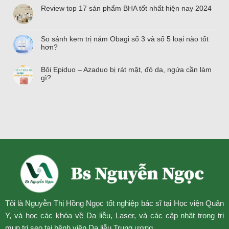
Review top
17
sản phẩm BHA tốt nhất hiện nay
2024
So sánh kem trị nám Obagi số
3
và số
5
loại nào tốt
hơn?
Bôi Epiduo – Azaduo bị rát mặt, đỏ da, ngứa cần làm
gì?
Tôi là Nguyễn Thị Hồng Ngọc tốt nghiệp bác sĩ tại Học viện Quân
Y, và học các khóa về Da liễu, Laser, và các cập nhật trong trị
mụn trị sẹo tại bệnh viện Da liễu Trung ương.