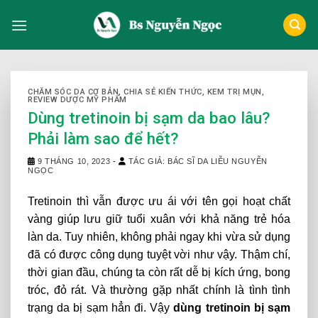
Skip
to
content
CHĂM SÓC DA CƠ BẢN
,
CHIA SẺ KIẾN THỨC
,
KEM TRỊ MỤN
,
REVIEW DƯỢC MỸ PHẨM
Dùng tretinoin bị sạm da bao lâu?
Phải làm sao để hết?
9 THÁNG 10, 2023
-
TÁC GIẢ: BÁC SĨ DA LIỄU NGUYỄN
NGỌC
Tretinoin thì vẫn được ưu ái với tên gọi hoạt chất
vàng giúp lưu giữ tuổi xuân với khả năng trẻ hóa
làn da. Tuy nhiên, không phải ngay khi vừa sử dụng
đã có được công dụng tuyệt vời như vậy. Thậm chí,
thời gian đầu, chúng ta còn rất dễ bị kích ứng, bong
tróc, đỏ rát. Và thường gặp nhất chính là tình tình
trạng da bị sạm hẳn đi. Vậy
dùng tretinoin bị sạm