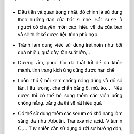
Đầu tiên và quan trọng nhất, đó chính là sử dụng
theo hướng dẫn của bác sĩ nhé. Bác sĩ sẽ là
người có chuyên môn cao, hiểu về da của bạn
và sẽ thiết kế được liệu trình phù hợp.
Tránh lạm dụng việc sử dụng tretinoin như bôi
quá nhiều, quá dày, tần suất lớn,…
Dưỡng ẩm, phục hồi da thật tốt để da khỏe
mạnh, tình trạng kích ứng cũng được hạn chế
Luôn chú ý bôi kem chống nắng đúng và đủ số
lần, liệu lượng, che chắn bằng ô, mũ, áo,… Nếu
được thì có thể bổ sung thêm các viên uống
chống nắng, trắng da thì sẽ rất hiệu quả
Có thể sử dụng thêm các serum có khả năng làm
sáng da như Arbutin, Tranexamic acid, Vitamin
C,… Tuy nhiên cần sử dụng dưới sự hướng dẫn,