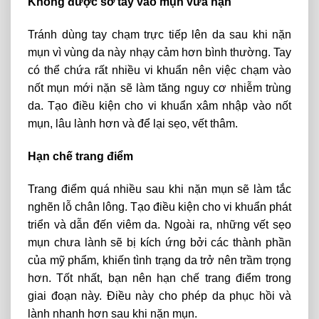
Không được sờ tay vào mụn vừa nặn
Tránh dùng tay chạm trực tiếp lên da sau khi nặn
mụn vì vùng da này nhạy cảm hơn bình thường. Tay
có thể chứa rất nhiều vi khuẩn nên việc chạm vào
nốt mụn mới nặn sẽ làm tăng nguy cơ nhiễm trùng
da. Tạo điều kiện cho vi khuẩn xâm nhập vào nốt
mụn, lâu lành hơn và để lại sẹo, vết thâm.
Hạn chế trang điểm
Trang điểm quá nhiều sau khi nặn mụn sẽ làm tắc
nghẽn lỗ chân lông. Tạo điều kiện cho vi khuẩn phát
triển và dẫn đến viêm da. Ngoài ra, những vết sẹo
mụn chưa lành sẽ bị kích ứng bởi các thành phần
của mỹ phẩm, khiến tình trạng da trở nên trầm trọng
hơn. Tốt nhất, bạn nên hạn chế trang điểm trong
giai đoạn này. Điều này cho phép da phục hồi và
lành nhanh hơn sau khi nặn mụn.