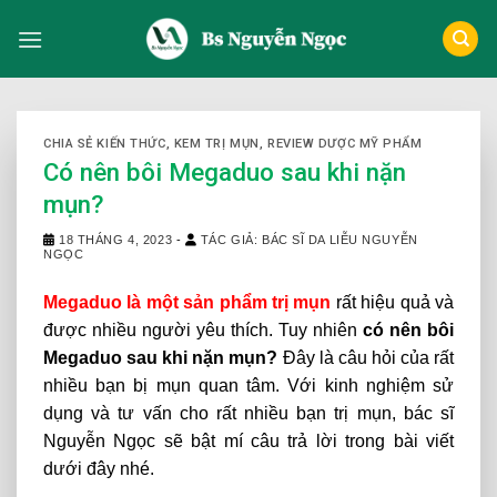
Skip
to
content
CHIA SẺ KIẾN THỨC
,
KEM TRỊ MỤN
,
REVIEW DƯỢC MỸ PHẨM
Có nên bôi Megaduo sau khi nặn
mụn?
18 THÁNG 4, 2023
-
TÁC GIẢ: BÁC SĨ DA LIỄU NGUYỄN
NGỌC
Megaduo là một sản phẩm trị mụn
rất hiệu quả và
được nhiều người yêu thích. Tuy nhiên
có nên bôi
Megaduo sau khi nặn mụn?
Đây là câu hỏi của rất
nhiều bạn bị mụn quan tâm. Với kinh nghiệm sử
dụng và tư vấn cho rất nhiều bạn trị mụn, bác sĩ
Nguyễn Ngọc sẽ bật mí câu trả lời trong bài viết
dưới đây nhé.