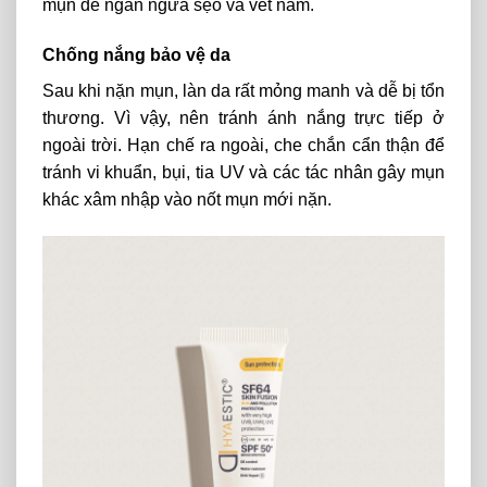
mụn để ngăn ngừa sẹo và vết nám.
Chống nắng bảo vệ da
Sau khi nặn mụn, làn da rất mỏng manh và dễ bị tổn
thương. Vì vậy, nên tránh ánh nắng trực tiếp ở
ngoài trời. Hạn chế ra ngoài, che chắn cẩn thận để
tránh vi khuẩn, bụi, tia UV và các tác nhân gây mụn
khác xâm nhập vào nốt mụn mới nặn.