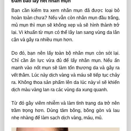
Đảm bảo lấy hết nhân mụn
Bạn cần kiểm tra xem nhân mụn đã được loại bỏ
hoàn toàn chưa? Nếu vẫn còn nhân mụn đầu trắng,
mủ mụn thì mụn sẽ không xẹp và sẽ hình thành trở
lại. Vi khuẩn từ mụn có thể lây lan sang vùng da lân
cận và gây ra nhiều mụn hơn.
Do đó, bạn nên lấy toàn bộ nhân mụn còn sót lại.
Chỉ cần ấn lực vừa đủ để lấy nhân mụn. Nếu ấn
mạnh vào nốt mụn sẽ làm tổn thương da và gây ra
vết thâm. Lúc này dịch vàng và máu sẽ tiếp tục chảy
ra. Không thoa sản phẩm lên da lúc này vì sẽ khiến
dịch màu vàng lan ra các vùng da xung quanh.
Từ đó gây viêm nhiễm và làm tình trạng da trở nên
trầm trọng hơn. Dùng tăm bông, bông gòn và lau
nhẹ nhàng để làm sạch dịch vàng, máu, mủ.