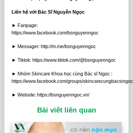
Liên hệ với Bác Sĩ Nguyễn Ngọc
► Fanpage:
https://www.facebook.com/bsnguyenngoc
► Messager: http://m.me/bsnguyenngoc
► Tiktok: https://www.tiktok.com/@bsnguyenngoc
► Nhóm Skincare Khoa học cùng Bác sĩ Ngọc :
https://www.facebook.com/groups/skincarecungbacsingoc
► Website: https://bsnguyenngoc.vn/
Bài viết liên quan