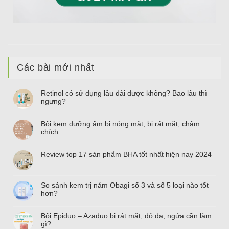
Các bài mới nhất
Retinol có sử dụng lâu dài được không? Bao lâu thì
ngưng?
Bôi kem dưỡng ẩm bị nóng mặt, bị rát mặt, châm
chích
Review top
17
sản phẩm BHA tốt nhất hiện nay
2024
So sánh kem trị nám Obagi số
3
và số
5
loại nào tốt
hơn?
Bôi Epiduo – Azaduo bị rát mặt, đỏ da, ngứa cần làm
gì?