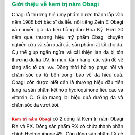
Giới thiệu về kem trị nám Obagi
Obagi là thương hiệu mỹ phẩm được thành lập vào
năm 1988 bởi bác sĩ da liễu nổi tiếng Zein E Obagi
và chuyên gia da liễu hàng đầu Hoa Kỳ. Hơn 30
năm qua, thương hiệu mỹ phẩm Obagi chuyên
nghiên cứu và sản xuất các sản phẩm rất tốt cho da.
Cụ thể giúp ngăn ngừa và cải thiện làn da bị tổn
thương do tia UV, trị mụn, tàn nhang, các vấn đề về
tăng sắc tố da, v.v. Đồng thời hỗ trợ phục hồi và
chăm sóc da từ bên trong, bảo vệ da hiệu quả.
Obagi còn được biết đến là thương hiệu đầu tiên
tung ra sản phẩm kết hợp hydroquinone liều cao và
vitamin C. Giúp mang lại hiệu quả dưỡng da và
chăm sóc da vượt trội.
có 2 dòng là Kem trị nám Obagi
Kem trị nám Obagi
RX và FX. Dòng sản phẩm RX có chứa thành phần
chính Hydroquinone 4%. Còn dòng sản phẩm FX có