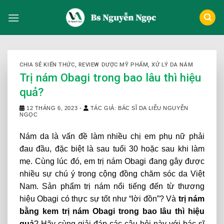
Skip
to
content
CHIA SẺ KIẾN THỨC
,
REVIEW DƯỢC MỸ PHẨM
,
XỬ LÝ DA NÁM
Trị nám Obagi trong bao lâu thì hiệu
quả?
12 THÁNG 6, 2023
-
TÁC GIẢ: BÁC SĨ DA LIỄU NGUYỄN
NGỌC
Nám da là vấn đề làm nhiều chị em phụ nữ phải
đau đầu, đặc biệt là sau tuổi 30 hoặc sau khi làm
mẹ. Cùng lúc đó, em trị nám Obagi đang gây được
nhiều sự chú ý trong cộng đồng chăm sóc da Việt
Nam. Sản phẩm trị nám nổi tiếng đến từ thương
hiệu Obagi có thực sự tốt như “lời đồn”? Và
trị nám
bằng kem trị nám Obagi trong bao lâu thì hiệu
quả
? Hãy cùng giải đáp các câu hỏi này với bác sĩ