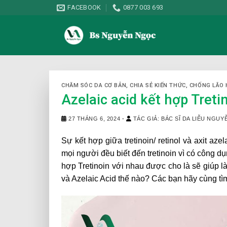
Skip
FACEBOOK
0877 003 693
to
content
CHĂM SÓC DA CƠ BẢN
,
CHIA SẺ KIẾN THỨC
,
CHỐNG LÃO 
Azelaic acid kết hợp Tret
27 THÁNG 6, 2024
-
TÁC GIẢ: BÁC SĨ DA LIỄU NGU
Sự kết hợp giữa tretinoin/ retinol và axit az
mọi người đều biết đến tretinoin vì có công dụn
hợp Tretinoin với nhau được cho là sẽ giúp l
và Azelaic Acid thế nào? Các bạn hãy cùng tì