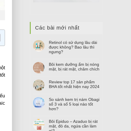
Các bài mới nhất
Retinol có sử dụng lâu dài
được không? Bao lâu thì
ngưng?
Bôi kem dưỡng ẩm bị nóng
một
mặt, bị rát mặt, châm chích
tốt
Review top
17
sản phẩm
BHA tốt nhất hiện nay
2024
nếu
So sánh kem trị nám Obagi
aic
số
3
và số
5
loại nào tốt
hơn?
Bôi Epiduo – Azaduo bị rát
mặt, đỏ da, ngứa cần làm
gì?