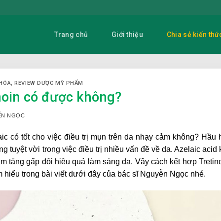
Trang chủ
Giới thiệu
Chia sẻ kiến thứ
HÓA
,
REVIEW DƯỢC MỸ PHẨM
inoin có được không?
YỄN NGỌC
elaic có tốt cho việc điều trị mụn trên da nhạy cảm không? Hầu 
g tuyệt vời trong việc điều trị nhiều vấn đề về da. Azelaic acid 
àm tăng gấp đôi hiệu quả làm sáng da. Vậy cách kết hợp Tretin
m hiểu trong bài viết dưới đây của bác sĩ Nguyễn Ngọc nhé.