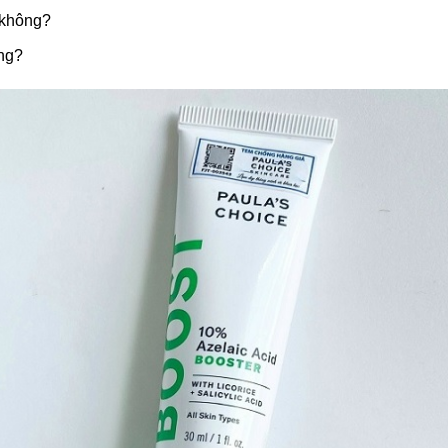
 không?
ng?