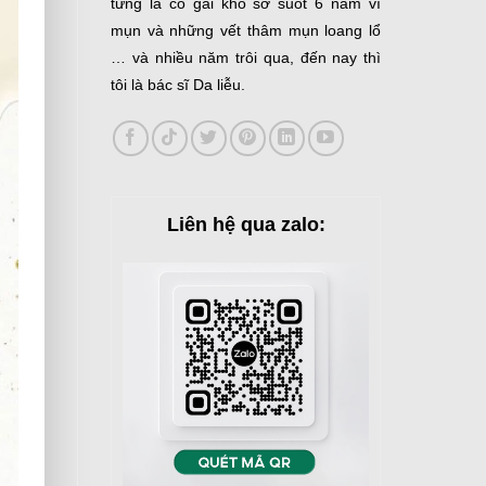
từng là cô gái khổ sở suốt 6 năm vì
mụn và những vết thâm mụn loang lổ
… và nhiều năm trôi qua, đến nay thì
tôi là bác sĩ Da liễu.
Liên hệ qua zalo: