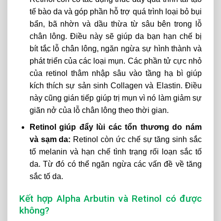
tế bào da và góp phần hỗ trợ quá trình loại bỏ bụi
bẩn, bã nhờn và dầu thừa từ sâu bên trong lỗ
chân lông. Điều này sẽ giúp da bạn hạn chế bị
bít tắc lỗ chân lông, ngăn ngừa sự hình thành và
phát triển của các loại mụn. Các phần tử cực nhỏ
của retinol thâm nhập sâu vào tầng hạ bì giúp
kích thích sự sản sinh Collagen và Elastin. Điều
này cũng gián tiếp giúp trị mụn vì nó làm giảm sự
giãn nở của lỗ chân lông theo thời gian.
Retinol giúp đẩy lùi các tổn thương do nám
và sạm da:
Retinol còn ức chế sự tăng sinh sắc
tố melanin và hạn chế tình trạng rối loạn sắc tố
da. Từ đó có thể ngăn ngừa các vấn đề về tăng
sắc tố da.
Kết hợp Alpha Arbutin và Retinol có được
không?