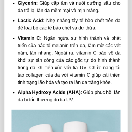
Glycerin:
Giúp cấp ẩm và nuôi dưỡng sâu cho
da trả lại làn da mềm mại và mịn màng.
Lactic Acid:
Nhẹ nhàng tẩy tế bào chết trên da
để loại bỏ các tế bào chết và dư thừa.
Vitamin C:
Ngăn ngừa sự hình thành và phát
triển của hắc tố melanin trên da, làm mờ các vết
nám, tàn nhang. Ngoài ra, vitamin C bảo vệ da
khỏi sự tấn công của các gốc tự do hình thành
trong da khi tiếp xúc với tia UV. Chức năng tái
tạo collagen của da với vitamin C giúp cải thiện
tình trạng lão hóa và tạo ra làn da trắng khỏe.
Alpha Hydroxy Acids (AHA):
Giúp phục hồi làn
da bị tổn thương do tia UV.