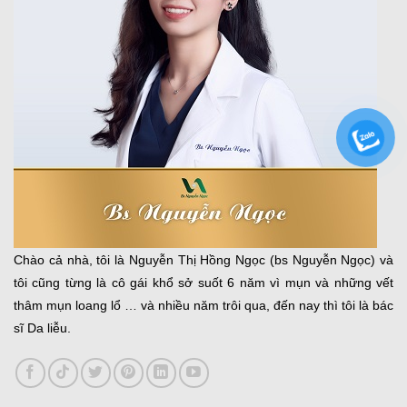
Chào cả nhà, tôi là Nguyễn Thị Hồng Ngọc (bs Nguyễn Ngọc) và
tôi cũng từng là cô gái khổ sở suốt 6 năm vì mụn và những vết
thâm mụn loang lổ … và nhiều năm trôi qua, đến nay thì tôi là bác
sĩ Da liễu.