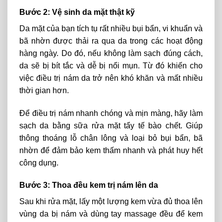
Bước 2: Vệ sinh da mặt thật kỹ
Da mặt của bạn tích tụ rất nhiều bụi bẩn, vi khuẩn và
bã nhờn được thải ra qua da trong các hoạt động
hàng ngày. Do đó, nếu không làm sạch đúng cách,
da sẽ bị bít tắc và dễ bị nổi mụn. Từ đó khiến cho
việc điều trị nám da trở nên khó khăn và mất nhiều
thời gian hơn.
Để điều trị nám nhanh chóng và mịn màng, hãy làm
sạch da bằng sữa rửa mặt tẩy tế bào chết. Giúp
thông thoáng lỗ chân lông và loại bỏ bụi bẩn, bã
nhờn để đảm bảo kem thấm nhanh và phát huy hết
công dụng.
Bước 3: Thoa đều kem trị nám lên da
Sau khi rửa mặt, lấy một lượng kem vừa đủ thoa lên
vùng da bị nám và dùng tay massage đều để kem