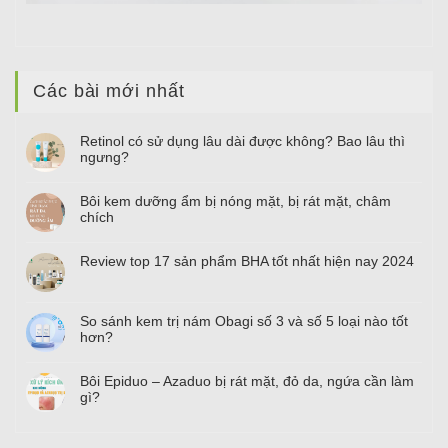
Các bài mới nhất
Retinol có sử dụng lâu dài được không? Bao lâu thì
ngưng?
Bôi kem dưỡng ẩm bị nóng mặt, bị rát mặt, châm
chích
Review top
17
sản phẩm BHA tốt nhất hiện nay
2024
So sánh kem trị nám Obagi số
3
và số
5
loại nào tốt
hơn?
Bôi Epiduo – Azaduo bị rát mặt, đỏ da, ngứa cần làm
gì?