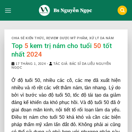
Skip
to
content
CHIA SẺ KIẾN THỨC
,
REVIEW DƯỢC MỸ PHẨM
,
XỬ LÝ DA NÁM
Top
5
kem trị nám cho tuổi
50
tốt
nhất
2024
17 THÁNG 1, 2024
-
TÁC GIẢ: BÁC SĨ DA LIỄU NGUYỄN
NGỌC
Ở độ tuổi 50, nhiều các cô, các mẹ đã xuất hiện
nhiều và rõ rệt các vết thâm nám, tàn nhang. Lý do
bởi vì bước vào độ tuổi 50, tốc độ tái tạo da giảm
đáng kể khiến da khó phục hồi. Và độ tuổi 50 đã ở
giai đoạn mãn kinh, nội tiết tố rối loạn làm da yếu.
Điều trị nám cho tuổi 50 khá khó và cần các biện
pháp thẩm mỹ xâm lấn đắt đỏ. Không phải ai cũng
có thể sử dụng và phù hợp với phương pháp này.