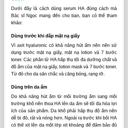
Dưới đây là cách dùng serum HA đúng cách mà
Bác sĩ Ngọc mang đến cho bạn, bạn có thể tham
khảo:
Dùng trước khi đắp mặt nạ giấy
Vì axit hyaluronic có khả năng hút ẩm nên nên sử
dụng trước mặt nạ giấy, mặt nạ lotion và 7 bước
toner. Các phân tử HA hấp thụ tối đa dưỡng chất và
độ ẩm của mặt nạ giấy, lotion mask và 7 bước toner.
Từ đó cho da săn chắc và căng bóng, rạng rỡ.
Dùng trên da ẩm
Do khả năng hút ẩm từ môi trường ẩm sang môi
trường khô nên thoa HA lên da ẩm sẽ tối đa hóa lợi
ích của sản phẩm. Da khô phải hấp thụ độ ẩm nên
dễ bị đỏ, rát và nóng hơn. Ngoài ra trước khi bôi HA
có thể xịt lên da một lớp xịt khoáng để đảm bảo đủ