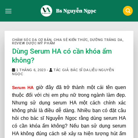
Skip
to
content
CHĂM SÓC DA CƠ BẢN
,
CHIA SẺ KIẾN THỨC
,
DƯỠNG TRẮNG DA
,
REVIEW DƯỢC MỸ PHẨM
Dùng Serum HA có cần khóa ẩm
không?
1 THÁNG 6, 2023
-
TÁC GIẢ: BÁC SĨ DA LIỄU NGUYỄN
NGỌC
giờ đây đã trở thành một cái tên quen
Serum HA
thuộc đối với chị em phụ nữ trong ngành làm đẹp.
Nhưng sử dụng serum HA một cách chính xác
không phải là điều dễ dàng. Nhiều bạn có đặt câu
hỏi cho bác sĩ Nguyễn Ngọc rằng dùng serum HA
có cần khóa ẩm không? Nếu bạn sử dụng serum
HA không đúng cách sẽ xảy ra hiện tượng hút ẩm