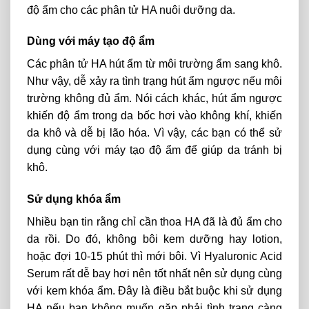
độ ẩm cho các phân tử HA nuôi dưỡng da.
Dùng với máy tạo độ ẩm
Các phân tử HA hút ẩm từ môi trường ẩm sang khô.
Như vậy, dễ xảy ra tình trạng hút ẩm ngược nếu môi
trường không đủ ẩm. Nói cách khác, hút ẩm ngược
khiến độ ẩm trong da bốc hơi vào không khí, khiến
da khô và dễ bị lão hóa. Vì vậy, các bạn có thể sử
dụng cùng với máy tạo độ ẩm để giúp da tránh bị
khô.
Sử dụng khóa ẩm
Nhiều bạn tin rằng chỉ cần thoa HA đã là đủ ẩm cho
da rồi. Do đó, không bôi kem dưỡng hay lotion,
hoặc đợi 10-15 phút thì mới bôi. Vì Hyaluronic Acid
Serum rất dễ bay hơi nên tốt nhất nên sử dụng cùng
với kem khóa ẩm. Đây là điều bắt buộc khi sử dụng
HA nếu bạn không muốn gặp phải tình trạng càng