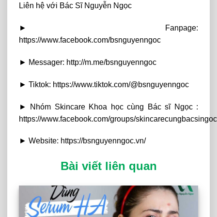
Liên hệ với Bác Sĩ Nguyễn Ngọc
► Fanpage:
https://www.facebook.com/bsnguyenngoc
► Messager: http://m.me/bsnguyenngoc
► Tiktok: https://www.tiktok.com/@bsnguyenngoc
► Nhóm Skincare Khoa học cùng Bác sĩ Ngọc :
https://www.facebook.com/groups/skincarecungbacsingoc
► Website: https://bsnguyenngoc.vn/
Bài viết liên quan