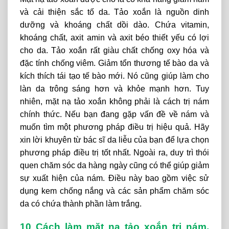
và cải thiện sắc tố da. Tảo xoắn là nguồn dinh
dưỡng và khoáng chất dồi dào. Chứa vitamin,
khoáng chất, axit amin và axit béo thiết yếu có lợi
cho da. Tảo xoắn rất giàu chất chống oxy hóa và
đặc tính chống viêm. Giảm tổn thương tế bào da và
kích thích tái tạo tế bào mới. Nó cũng giúp làm cho
làn da trông sáng hơn và khỏe mạnh hơn. Tuy
nhiên, mặt nạ tảo xoắn không phải là cách trị nám
chính thức. Nếu bạn đang gặp vấn đề về nám và
muốn tìm một phương pháp điều trị hiệu quả. Hãy
xin lời khuyên từ bác sĩ da liễu của bạn để lựa chọn
phương pháp điều trị tốt nhất. Ngoài ra, duy trì thói
quen chăm sóc da hàng ngày cũng có thể giúp giảm
sự xuất hiện của nám. Điều này bao gồm việc sử
dụng kem chống nắng và các sản phẩm chăm sóc
da có chứa thành phần làm trắng.
10 Cách làm mặt nạ tảo xoắn trị nám,