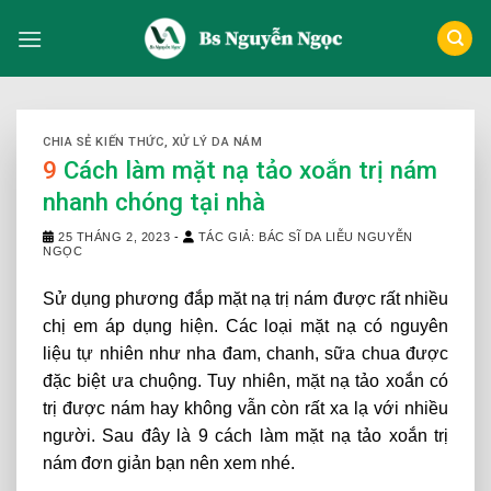
Skip
to
content
CHIA SẺ KIẾN THỨC
,
XỬ LÝ DA NÁM
9
Cách làm mặt nạ tảo xoắn trị nám
nhanh chóng tại nhà
25 THÁNG 2, 2023
-
TÁC GIẢ: BÁC SĨ DA LIỄU NGUYỄN
NGỌC
Sử dụng phương đắp mặt nạ trị nám được rất nhiều
chị em áp dụng hiện. Các loại mặt nạ có nguyên
liệu tự nhiên như nha đam, chanh, sữa chua được
đặc biệt ưa chuộng. Tuy nhiên, mặt nạ tảo xoắn có
trị được nám hay không vẫn còn rất xa lạ với nhiều
người. Sau đây là 9 cách làm mặt nạ tảo xoắn trị
nám đơn giản bạn nên xem nhé.