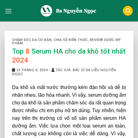
Skip
to
content
CHĂM SÓC DA CƠ BẢN
,
CHIA SẺ KIẾN THỨC
,
REVIEW DƯỢC MỸ
PHẨM
Top
8
Serum HA cho da khô tốt nhất
2024
15 THÁNG 8, 2024
-
TÁC GIẢ: BÁC SĨ DA LIỄU NGUYỄN
NGỌC
Da khô và mất nước thường kém đàn hồi và dễ bị
nhăn nheo, lão hóa nhanh. Vì vậy, serum dưỡng ẩm
cho da khô là sản phẩm chăm sóc da rất quan trọng
được nhiều chị em phụ nữ tin dùng. Tuy nhiên, hiện
nay trên thị trường có vô số sản phẩm serum HA
dưỡng ẩm. Việc lựa chọn một loại serum an toàn,
chất lượng cao không còn là việc dễ dàng. Vì vậy,