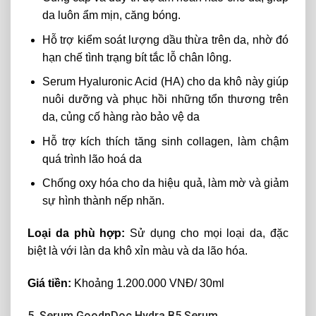
da luôn ẩm mịn, căng bóng.
Hỗ trợ kiểm soát lượng dầu thừa trên da, nhờ đó
hạn chế tình trạng bít tắc lỗ chân lông.
Serum Hyaluronic Acid (HA) cho da khô này giúp
nuôi dưỡng và phục hồi những tổn thương trên
da, củng cố hàng rào bảo vệ da
Hỗ trợ kích thích tăng sinh collagen, làm chậm
quá trình lão hoá da
Chống oxy hóa cho da hiệu quả, làm mờ và giảm
sự hình thành nếp nhăn.
Loại da phù hợp:
Sử dụng cho mọi loại da, đặc
biệt là với làn da khô xỉn màu và da lão hóa.
Giá tiền:
Khoảng 1.200.000 VNĐ/ 30ml
5. Serum GoodnDoc Hydra B5 Serum