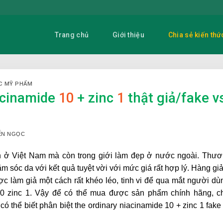
Trang chủ
Giới thiệu
Chia sẻ kiến thứ
C MỸ PHẨM
iacinamide
10
+ zinc
1
thật giả/fake v
YỄN NGỌC
n ở Việt Nam mà còn trong giới làm đẹp ở nước ngoài. Thư
sóc da với kết quả tuyệt vời với mức giá rất hợp lý. Hàng giả
ược làm giả một cách rất khéo léo, tinh vi để qua mắt người dù
10 zinc 1. Vậy để có thể mua được sản phẩm chính hãng, c
có thể biết phân biệt
the ordinary niacinamide 10 + zinc 1 fake