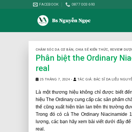
Skip
FACEBOOK
0877 003 693
to
content
CHĂM SÓC DA CƠ BẢN
,
CHIA SẺ KIẾN THỨC
,
REVIEW DƯỢ
Phân biệt the Ordinary N
real
25 THÁNG 7, 2024
-
TÁC GIẢ: BÁC SĨ DA LIỄU NGU
Là một thương hiệu không chỉ được biết đế
hiệu The Ordinary cung cấp các sản phẩm chăm 
thế cũng xuất hiện tràn lan trên thị trường đ
Trong đó có cả The Ordinary Niacinamide 
lượng, các bạn hãy xem bài viết dưới đây để 
real
.