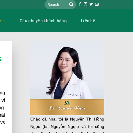
c
Câu chuyện khách hàng
Liên hệ
s
ơng
 vì
ng.
hất
Chào cả nhà, tôi là Nguyễn Thị Hồng
 vs
Ngọc (bs Nguyễn Ngọc) và tôi cũng