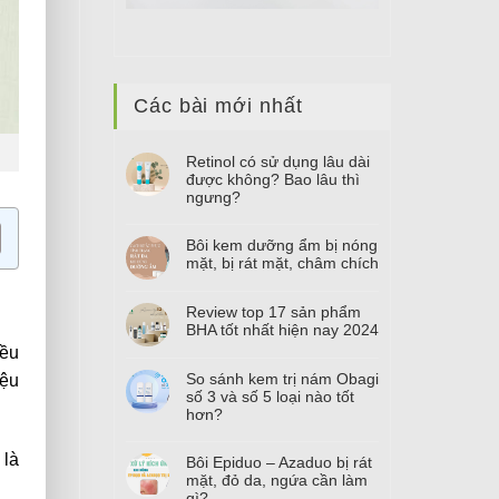
Các bài mới nhất
Retinol có sử dụng lâu dài
được không? Bao lâu thì
ngưng?
Bôi kem dưỡng ẩm bị nóng
mặt, bị rát mặt, châm chích
Review top
17
sản phẩm
BHA tốt nhất hiện nay
2024
iều
So sánh kem trị nám Obagi
iệu
số
3
và số
5
loại nào tốt
hơn?
 là
Bôi Epiduo – Azaduo bị rát
mặt, đỏ da, ngứa cần làm
gì?