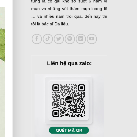
từng là cô gái khổ sở suốt 6 năm vì
mụn và những vết thâm mụn loang lổ
… và nhiều năm trôi qua, đến nay thì
tôi là bác sĩ Da liễu.
Liên hệ qua zalo: