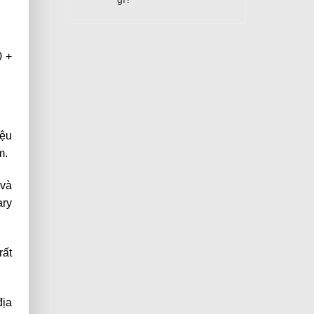
0 +
iệu
m.
 và
ary
rất
địa