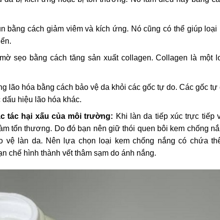
n bằng cách giảm viêm và kích ứng. Nó cũng có thể giúp loại
iển.
 mờ sẹo bằng cách tăng sản xuất collagen. Collagen là một l
ng lão hóa bằng cách bảo vệ da khỏi các gốc tự do. Các gốc tự
 dấu hiệu lão hóa khác.
c tác hại xấu của môi trường:
Khi làn da tiếp xúc trực tiếp 
m làm tổn thương. Do đó bạn nên giữ thói quen bôi kem chống n
ảo vệ làn da. Nên lựa chọn loại kem chống nắng có chứa t
ạn chế hình thành vết thâm sạm do ánh nắng.