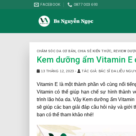
Skip
FACEBOOK
0877 003 693
to
content
CHĂM SÓC DA CƠ BẢN
,
CHIA SẺ KIẾN THỨC
,
REVIEW DƯỢ
Kem dưỡng ẩm Vitamin E 
13 THÁNG 12, 2023
-
TÁC GIẢ: BÁC SĨ DA LIỄU NG
Vitamin E là một thành phần vô cùng nổi tiến
Vitamin có thể
giúp hạn chế sự hình thành v
trình lão hóa da. Vậy Kem dưỡng ẩm Vitamin
sẽ giúp các bạn giải đáp câu hỏi này và giới
bạn có thể tham khảo nhé!