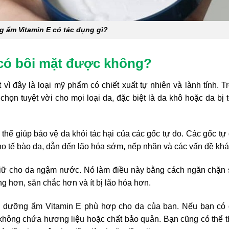
 ẩm Vitamin E có tác dụng gì?
có bôi mặt được không?
ì đây là loại mỹ phẩm có chiết xuất tự nhiên và lành tính.
T
họn tuyệt vời cho mọi loại da, đặc biệt là da khô hoặc da bị 
thể giúp bảo vệ da khỏi tác hại của các gốc tự do. Các gốc tự
cho tế bào da, dẫn đến lão hóa sớm, nếp nhăn và các vấn đề khá
iữ cho da ngậm nước. Nó làm điều này bằng cách ngăn chặn
 hơn, săn chắc hơn và ít bị lão hóa hơn.
em dưỡng ẩm Vitamin E phù hợp cho da của bạn. Nếu bạn có
hông chứa hương liệu hoặc chất bảo quản. Bạn cũng có thể 