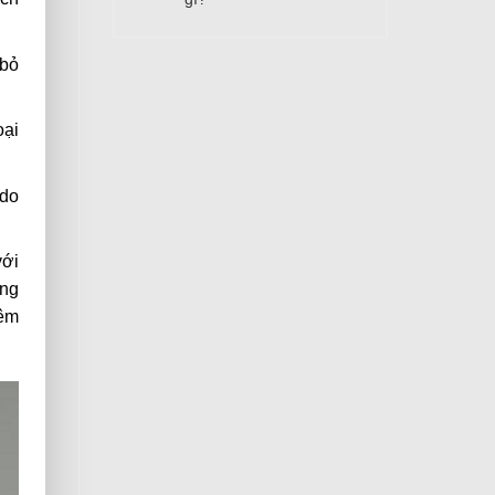
 bỏ
oại
 do
với
ắng
hêm