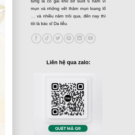
từng là cô gái khổ sở suốt 6 năm vì
mụn và những vết thâm mụn loang lổ
… và nhiều năm trôi qua, đến nay thì
tôi là bác sĩ Da liễu.
Liên hệ qua zalo: