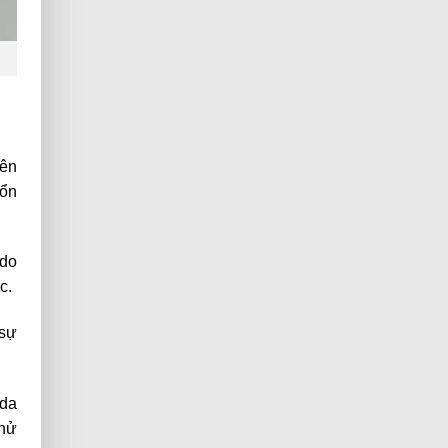
rên
tổn
 do
c.
 sự
 da
thử