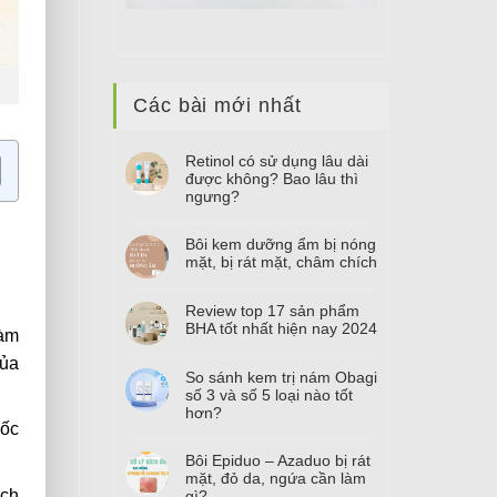
Các bài mới nhất
Retinol có sử dụng lâu dài
được không? Bao lâu thì
ngưng?
Bôi kem dưỡng ẩm bị nóng
mặt, bị rát mặt, châm chích
Review top
17
sản phẩm
BHA tốt nhất hiện nay
2024
làm
của
So sánh kem trị nám Obagi
số
3
và số
5
loại nào tốt
hơn?
gốc
Bôi Epiduo – Azaduo bị rát
mặt, đỏ da, ngứa cần làm
ách
gì?