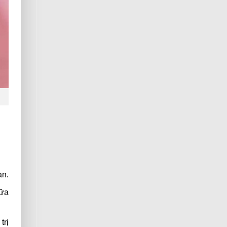
ạn.
nữa
trị