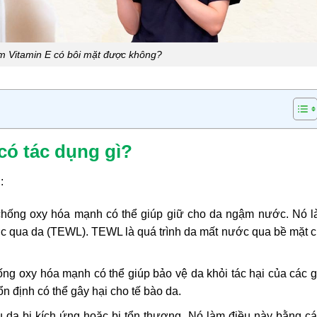
 Vitamin E có bôi mặt được không?
ó tác dụng gì?
:
 chống oxy hóa mạnh có thể giúp giữ cho da ngậm nước. Nó 
c qua da (TEWL). TEWL là quá trình da mất nước qua bề mặt 
ống oxy hóa mạnh có thể giúp bảo vệ da khỏi tác hại của các 
n định có thể gây hại cho tế bào da.
u da bị kích ứng hoặc bị tổn thương. Nó làm điều này bằng c