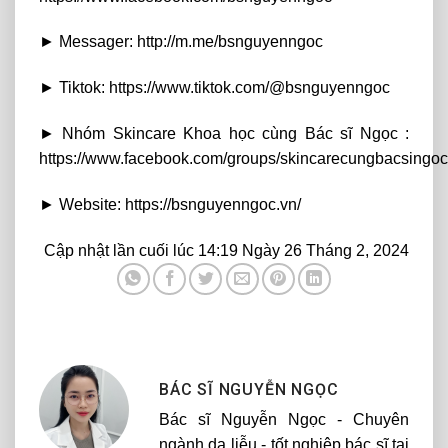
► Messager: http://m.me/bsnguyenngoc
► Tiktok: https://www.tiktok.com/@bsnguyenngoc
► Nhóm Skincare Khoa học cùng Bác sĩ Ngọc :
https://www.facebook.com/groups/skincarecungbacsingoc
► Website: https://bsnguyenngoc.vn/
Cập nhật lần cuối lúc 14:19 Ngày 26 Tháng 2, 2024
BÁC SĨ NGUYỄN NGỌC
Bác sĩ Nguyễn Ngọc - Chuyên
ngành da liễu - tốt nghiệp bác sĩ tại