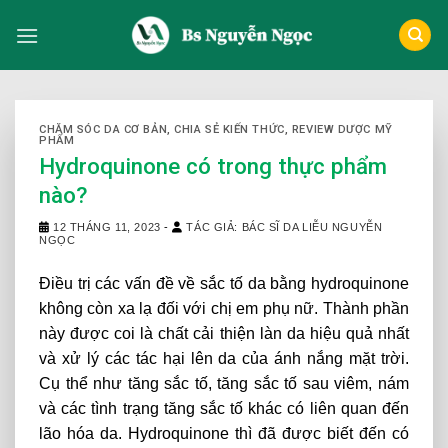
Skip
to
content
CHĂM SÓC DA CƠ BẢN
,
CHIA SẺ KIẾN THỨC
,
REVIEW DƯỢC MỸ
PHẨM
Hydroquinone có trong thực phẩm
nào?
12 THÁNG 11, 2023
-
TÁC GIẢ: BÁC SĨ DA LIỄU NGUYỄN
NGỌC
Điều trị các vấn đề về sắc tố da bằng hydroquinone
không còn xa lạ đối với chị em phụ nữ. Thành phần
này được coi là chất cải thiện làn da hiệu quả nhất
và xử lý các tác hại lên da của ánh nắng mặt trời.
Cụ thể như tăng sắc tố, tăng sắc tố sau viêm, nám
và các tình trạng tăng sắc tố khác có liên quan đến
lão hóa da. Hydroquinone thì đã được biết đến có