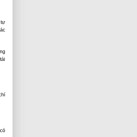
 tự
các
ụng
tái
chí
 có