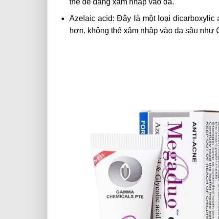
thể dễ dàng xâm nhập vào da.
Azelaic acid: Đây là một loại dicarboxylic
hơn, không thể xâm nhập vào da sâu như Gl