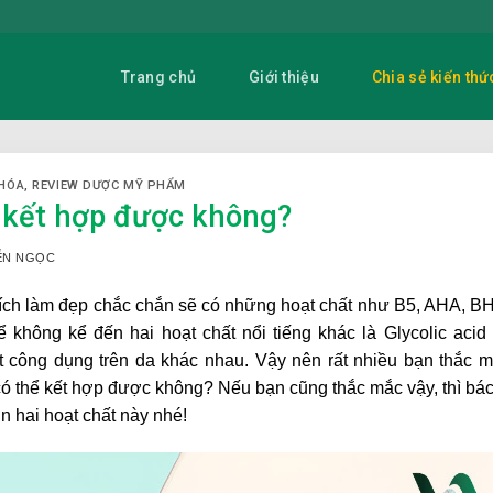
Trang chủ
Giới thiệu
Chia sẻ kiến thứ
HÓA
,
REVIEW DƯỢC MỸ PHẨM
có kết hợp được không?
YỄN NGỌC
thích làm đẹp chắc chắn sẽ có những hoạt chất như B5, AHA, B
hông kể đến hai hoạt chất nổi tiếng khác là Glycolic acid
ột công dụng trên da khác nhau. Vậy nên rất nhiều bạn thắc 
 có thể kết hợp được không? Nếu bạn cũng thắc mắc vậy, thì bác
n hai hoạt chất này nhé!