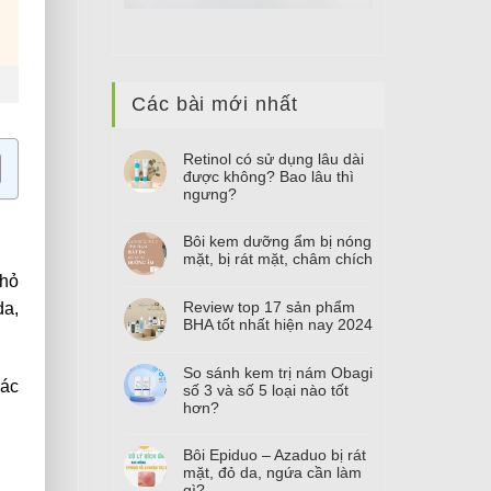
Các bài mới nhất
Retinol có sử dụng lâu dài
được không? Bao lâu thì
ngưng?
Bôi kem dưỡng ẩm bị nóng
mặt, bị rát mặt, châm chích
nhỏ
Review top
17
sản phẩm
da,
BHA tốt nhất hiện nay
2024
So sánh kem trị nám Obagi
các
số
3
và số
5
loại nào tốt
hơn?
Bôi Epiduo – Azaduo bị rát
mặt, đỏ da, ngứa cần làm
gì?