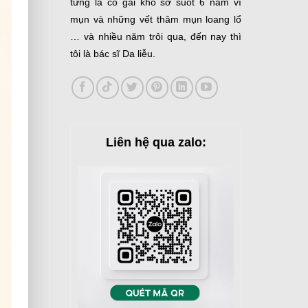
từng là cô gái khổ sở suốt 6 năm vì
mụn và những vết thâm mụn loang lổ
… và nhiều năm trôi qua, đến nay thì
tôi là bác sĩ Da liễu.
Liên hệ qua zalo: