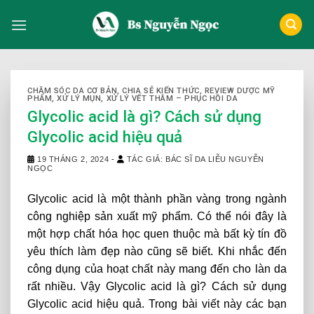
Skip
to
content
CHĂM SÓC DA CƠ BẢN
,
CHIA SẺ KIẾN THỨC
,
REVIEW DƯỢC MỸ
PHẨM
,
XỬ LÝ MỤN
,
XỬ LÝ VẾT THÂM – PHỤC HỒI DA
Glycolic acid là gì? Cách sử dụng
Glycolic acid hiệu quả
19 THÁNG 2, 2024
-
TÁC GIẢ: BÁC SĨ DA LIỄU NGUYỄN
NGỌC
Glycolic acid là một thành phần vàng trong ngành
công nghiệp sản xuất mỹ phẩm. Có thể nói đây là
một hợp chất hóa học quen thuộc mà bất kỳ tín đồ
yêu thích làm đẹp nào cũng sẽ biết. Khi nhắc đến
công dụng của hoạt chất này mang đến cho làn da
rất nhiều. Vậy Glycolic acid là gì? Cách sử dụng
Glycolic acid hiệu quả. Trong bài viết này các bạn