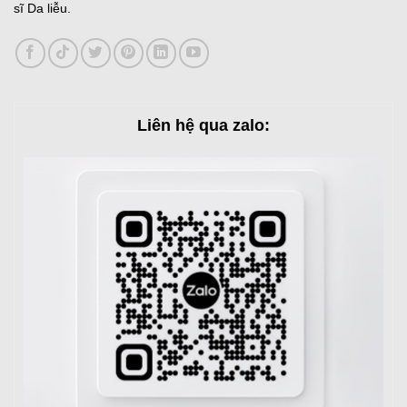
sĩ Da liễu.
Liên hệ qua zalo: