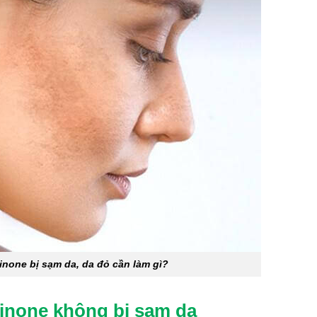
none bị sạm da, da đỏ cần làm gì?
none không bị sạm da