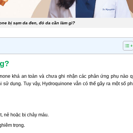
ne bị sạm da đen, đỏ da cần làm gì?
ng?
inone khá an toàn và chưa ghi nhận các phản ứng phụ nào 
hi sử dụng. Tuy vậy, Hydroquinone vẫn có thể gây ra một số p
t, nẻ hoặc bị chảy máu.
ghiêm trọng.