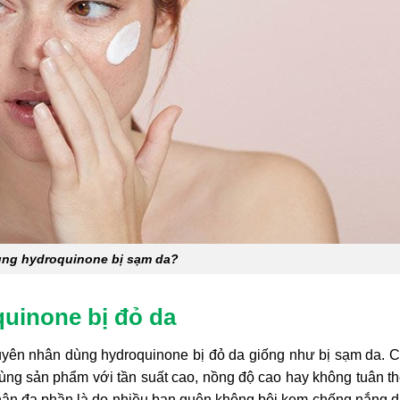
ùng hydroquinone bị sạm da?
uinone bị đỏ da
yên nhân dùng hydroquinone bị đỏ da giống như bị sạm da. 
dùng sản phẩm với tần suất cao, nồng độ cao hay không tuân t
hân đa phần là do nhiều bạn quên không bôi kem chống nắng 