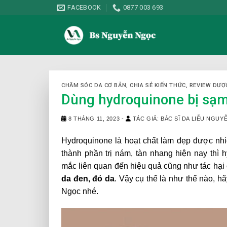
Skip
FACEBOOK
0877 003 693
to
content
CHĂM SÓC DA CƠ BẢN
,
CHIA SẺ KIẾN THỨC
,
REVIEW DƯỢ
Dùng hydroquinone bị sạm 
8 THÁNG 11, 2023
-
TÁC GIẢ: BÁC SĨ DA LIỄU NGU
Hydroquinone là hoạt chất làm đẹp được nhi
thành phần trị nám, tàn nhang hiện nay thì 
mắc liên quan đến hiệu quả cũng như tác hại 
da đen, đỏ da
. Vậy cụ thể là như thế nào, hã
Ngọc nhé.