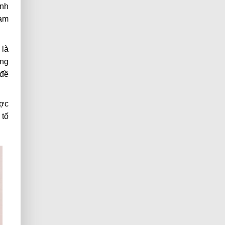
ình
sạm
 là
ụng
 đề
ược
 tố