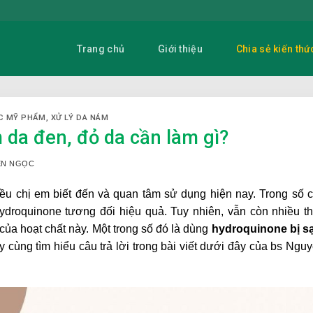
Trang chủ
Giới thiệu
Chia sẻ kiến thứ
C MỸ PHẨM
,
XỬ LÝ DA NÁM
da đen, đỏ da cần làm gì?
YỄN NGỌC
ều chị em biết đến và quan tâm sử dụng hiện nay. Trong số 
hydroquinone tương đối hiệu quả. Tuy nhiên, vẫn còn nhiều t
của hoạt chất này. Một trong số đó là dùng
hydroquinone bị s
y cùng tìm hiểu câu trả lời trong bài viết dưới đây của bs Ngu