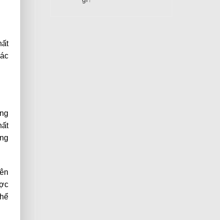
hất
bác
ong
hất
ùng
rên
ược
thể