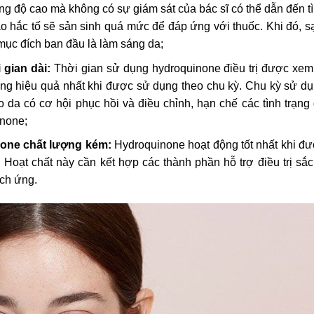
độ cao mà không có sự giám sát của bác sĩ có thể dẫn đến t
ào hắc tố sẽ sản sinh quá mức để đáp ứng với thuốc. Khi đó, 
mục đích ban đầu là làm sáng da;
gian dài:
Thời gian sử dụng hydroquinone điều trị được xem
ộng hiệu quả nhất khi được sử dụng theo chu kỳ. Chu kỳ sử d
 da có cơ hội phục hồi và điều chỉnh, hạn chế các tình trạng
inone;
one chất lượng kém:
Hydroquinone hoạt động tốt nhất khi đ
 Hoạt chất này cần kết hợp các thành phần hỗ trợ điều trị sắc
ích ứng.