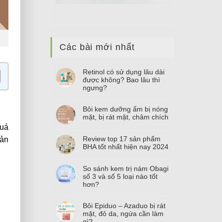
Các bài mới nhất
Retinol có sử dụng lâu dài
được không? Bao lâu thì
ngưng?
Bôi kem dưỡng ẩm bị nóng
mặt, bị rát mặt, châm chích
quá
Review top
17
sản phẩm
hản
BHA tốt nhất hiện nay
2024
So sánh kem trị nám Obagi
số
3
và số
5
loại nào tốt
hơn?
Bôi Epiduo – Azaduo bị rát
mặt, đỏ da, ngứa cần làm
gì?