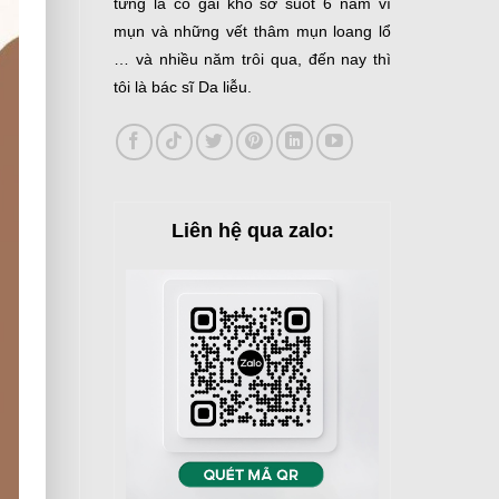
từng là cô gái khổ sở suốt 6 năm vì
mụn và những vết thâm mụn loang lổ
… và nhiều năm trôi qua, đến nay thì
tôi là bác sĩ Da liễu.
Liên hệ qua zalo: